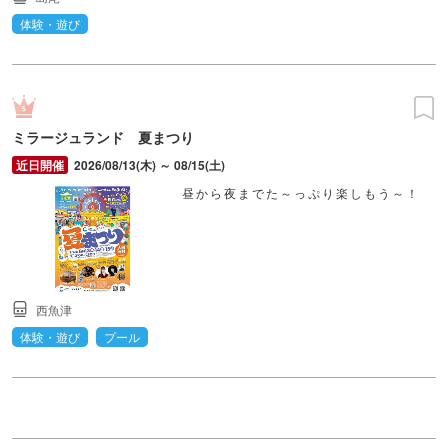
体験・遊び
ミラージュランド 夏まつり
2026/08/13(木) ～ 08/15(土)
昼から夜までた～っぷり楽しもう～！
西魚津
体験・遊び
プール