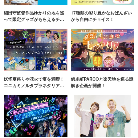
細田守監督作品ゆかりの地を巡
17種類の彩り豊かなおばんざい
って限定グッズがもらえるチャ
から自由にチョイス！
ンス！
妖怪夏祭りや花火で夏を満喫！
錦糸町PARCOと楽天地を巡る謎
コニカミノルタプラネタリア
解き企画が開催！
TOKYO