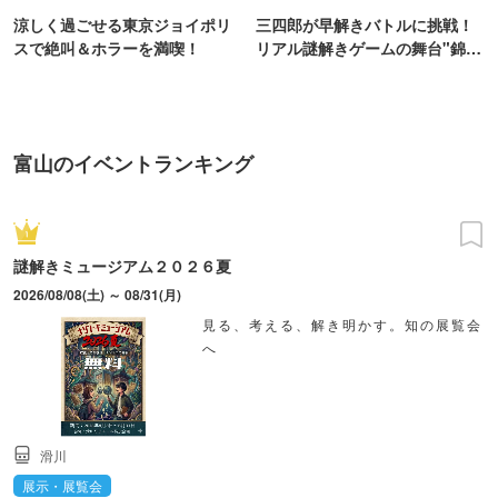
涼しく過ごせる東京ジョイポリ
三四郎が早解きバトルに挑戦！
スで絶叫＆ホラーを満喫！
リアル謎解きゲームの舞台"錦糸
町PARCO・楽天地"を巡る！
富山のイベントランキング
謎解きミュージアム２０２６夏
2026/08/08(土) ～ 08/31(月)
見る、考える、解き明かす。知の展覧会
へ
滑川
展示・展覧会