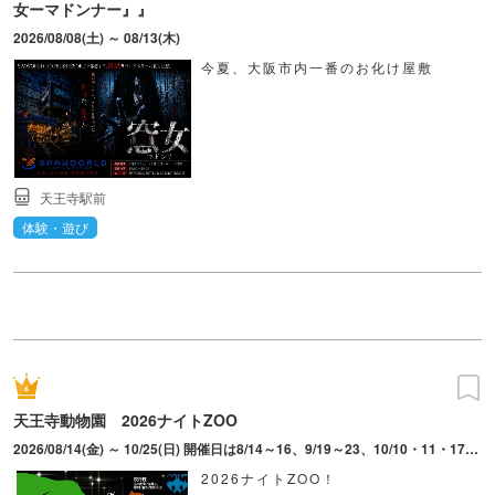
女ーマドンナー』』
2026/08/08(土) ～ 08/13(木)
今夏、大阪市内一番のお化け屋敷
天王寺駅前
体験・遊び
天王寺動物園 2026ナイトZOO
2026/08/14(金) ～ 10/25(日) 開催日は8/14～16、9/19～23、10/10・11・17・18・23・25。最終入園19時30分。※17時頃からライトアップを行うため、ナイトZOOの雰囲気を味わえる。動物の体調管理等の都合上、開催日によって観覧時間が異なる施設あり。開催内容は天候や動物の体調等により変更、中止となる場合あり。
2026ナイトZOO！