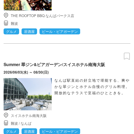
THE ROOFTOP BBQ なんばパークス店
難波
グルメ
居酒屋
ビール・ビアガーデン
Summer 翠ジン&ビアガーデン/スイスホテル南海大阪
2026/06/03(水) ～ 08/30(日)
なんば駅直結の好立地で堪能する、爽や
かな翠ジンとホテル自慢のグリル料理。
開放的なテラスで至福のひとときを。
スイスホテル南海大阪
難波
/
なんば
グルメ
居酒屋
ビール・ビアガーデン