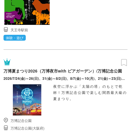
天王寺駅前
体験・遊び
万博夏まつり2026（万博夜市with ビアガーデン）/万博記念公園
2026/7/24(金)～26(日)、31(金)～8/2(日)、8/7(金)～10(月)、21(金)～23(日)、28(金)～30(日)、9/4(金)～6(日)、11(金)～13(日)、19(土)～23(水･祝)
夜空に浮かぶ「太陽の塔」のもとで乾
杯！万博記念公園で楽しむ関西最大級の
夏まつり。
万博記念公園
万博記念公園(大阪府)