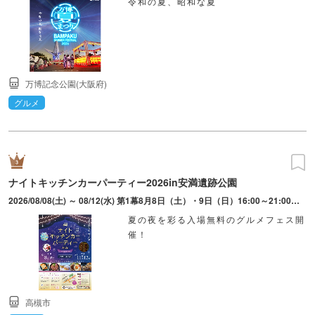
令和の夏、昭和な夏
万博記念公園(大阪府)
グルメ
ナイトキッチンカーパーティー2026in安満遺跡公園
2026/08/08(土) ～ 08/12(水) 第1幕8月8日（土）・9日（日）16:00～21:00。第2幕8月11日（火祝）・12日（水）16:00～21:00。 ※雨天決行・荒天中止
夏の夜を彩る入場無料のグルメフェス開
催！
高槻市