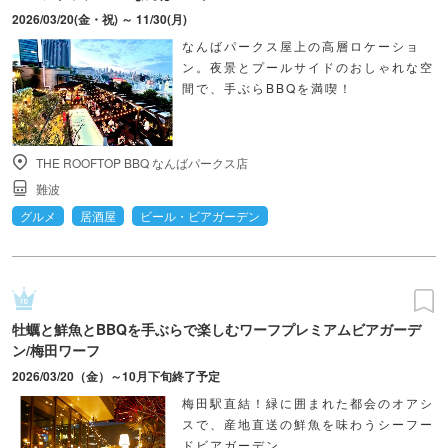
2026/03/20(金・祝) ～ 11/30(月)
なんばパークス屋上の高層ロケーショ
ン。夜景とプールサイドのおしゃれな空
間で、手ぶらBBQを満喫！
THE ROOFTOP BBQ なんばパークス店
難波
グルメ
居酒屋
ビール・ビアガーデン
牡蠣と鮮魚とBBQを手ぶらで楽しむワーフプレミアムビアガーデ
ン/梅田ワーフ
2026/03/20（金）～10月下旬終了予定
梅田駅直結！緑に囲まれた都会のオアシ
スで、産地直送の鮮魚を味わうシーフー
ドビアガーデン。