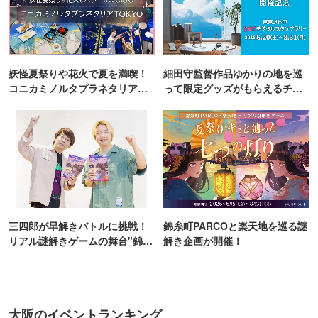
妖怪夏祭りや花火で夏を満喫！
細田守監督作品ゆかりの地を巡
コニカミノルタプラネタリア
って限定グッズがもらえるチャ
TOKYO
ンス！
三四郎が早解きバトルに挑戦！
錦糸町PARCOと楽天地を巡る謎
リアル謎解きゲームの舞台"錦糸
解き企画が開催！
町PARCO・楽天地"を巡る！
大阪のイベントランキング