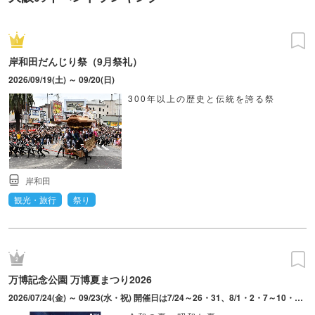
岸和田だんじり祭（9月祭礼）
2026/09/19(土) ～ 09/20(日)
300年以上の歴史と伝統を誇る祭
岸和田
観光・旅行
祭り
万博記念公園 万博夏まつり2026
2026/07/24(金) ～ 09/23(水・祝) 開催日は7/24～26・31、8/1・2・7～10・21～23・28～30、9/4～6・11～13・19～23。最終入園21:30（中央口、日本庭園前ゲートのみ）。東口、西口ゲートからの入園は16:30まで。9/13のお祭り広場は「万博夜市 with ビアガーデン」の開催はなし（ライトアップや花火広場は楽しめる）。