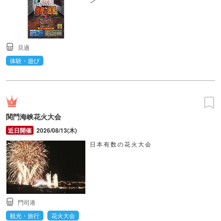
旦過
体験・遊び
関門海峡花火大会
2026/08/13(木)
日本有数の花火大会
門司港
観光・旅行
花火大会