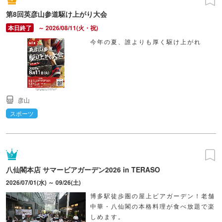
第8回英彦山参道駆け上がり大会
～ 2026/08/11(火・祝)
今年の夏、誰よりも厚く駆け上がれ
彦山
スポーツ
八仙閣本店 サマービアガーデン2026 in TERASO
2026/07/01(水) ～ 09/26(土)
博多駅徒歩圏の屋上ビアガーデン！老舗
中華・八仙閣の本格料理が食べ放題で楽
しめます。