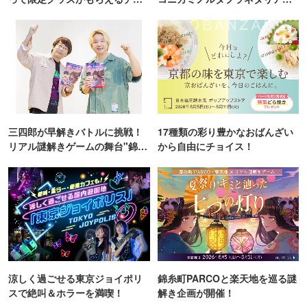
ンス！
TOKYO
三四郎が早解きバトルに挑戦！
17種類の彩り豊かなおばんざい
リアル謎解きゲームの舞台"錦糸
から自由にチョイス！
町PARCO・楽天地"を巡る！
涼しく過ごせる東京ジョイポリ
錦糸町PARCOと楽天地を巡る謎
スで絶叫＆ホラーを満喫！
解き企画が開催！