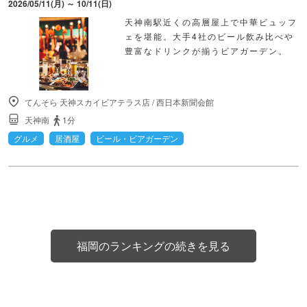
2026/05/11(月) ～ 10/11(日)
天神南駅近くの高層屋上で中華ビュッフ
ェを堪能。大手4社のビール飲み比べや
豊富なドリンクが揃うビアガーデン。
てんそら 天神スカイビアテラス店
/
西日本新聞会館
天神南
1分
グルメ
居酒屋
ビール・ビアガーデン
福岡のランキングの続きを見る