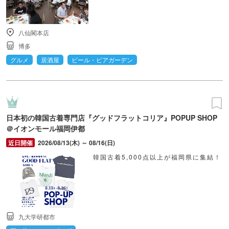
八仙閣本店
博多
グルメ
居酒屋
ビール・ビアガーデン
日本初の韓国古着専門店『グッドフラットコリア』POPUP SHOP
＠イオンモール福岡伊都
2026/08/13(木) ～ 08/16(日)
韓国古着5,000点以上が福岡県に集結！
九大学研都市