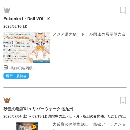
Fukuoka I・Doll VOL.19
2026/08/16(日)
アジア最大級！ドール関連の展示即売会
呉服町(福岡県)
展示・展覧会
砂塵の迷宮6 in リバーウォーク北九州
2026/07/04(土) ～ 09/13(日) 期間中の土・日・月・祝日のみ開催、ただし7/25(土)～8/31(月)は毎日開催。平日13:00～、土日祝11:00～（最終受付18:00）。
大反響の体験型脱出・踏破アトラクショ
ン