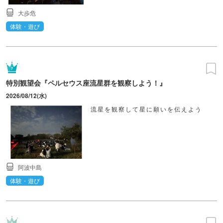
大歩危
体験・遊び
特別観望会『ペルセウス座流星群を観察しよう！』
2026/08/12(水)
流星を観察して星に願いを伝えよう
阿波中島
体験・遊び