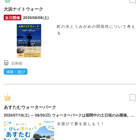
大浜ナイトウォーク
2026/08/08(土)
町の光とうみがめの関係性について考え
る
日和佐
体験・遊び
あすたむウォーターパーク
2026/07/18(土) ～ 08/30(日) ウォーターパークは期間中の土日祝のみ開催。雨天中止。徳島県立あすたむらんどは水曜日休園、但し8月5日（水）12日（水）26日（水）は臨時開園。7月・8月は18時まで開園。※日時は変更となる場合あり、最新情報はHPを参照
水遊びで夏を楽しもう！