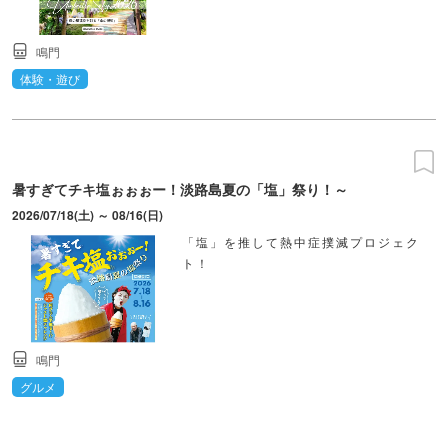
鳴門
体験・遊び
暑すぎてチキ塩ぉぉぉー！淡路島夏の「塩」祭り！～
2026/07/18(土) ～ 08/16(日)
「塩」を推して熱中症撲滅プロジェク
ト！
鳴門
グルメ