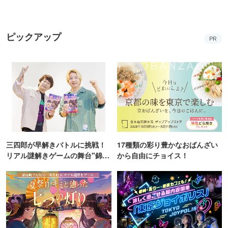
ピックアップ
PR
三四郎が早解きバトルに挑戦！
17種類の彩り豊かなおばんざい
リアル謎解きゲームの舞台"錦糸
から自由にチョイス！
町PARCO・楽天地"を巡る！