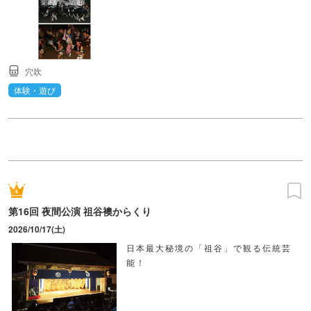
穴吹
体験・遊び
第16回 夜間公演 祖谷襖からくり
2026/10/17(土)
日本最大秘境の「祖谷」で観る伝統芸
能！