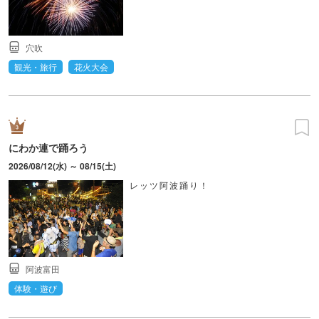
穴吹
観光・旅行
花火大会
にわか連で踊ろう
2026/08/12(水) ～ 08/15(土)
レッツ阿波踊り！
阿波富田
体験・遊び