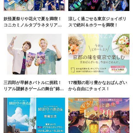
妖怪夏祭りや花火で夏を満喫！
涼しく過ごせる東京ジョイポリ
コニカミノルタプラネタリア
スで絶叫＆ホラーを満喫！
TOKYO
三四郎が早解きバトルに挑戦！
17種類の彩り豊かなおばんざい
リアル謎解きゲームの舞台"錦糸
から自由にチョイス！
町PARCO・楽天地"を巡る！