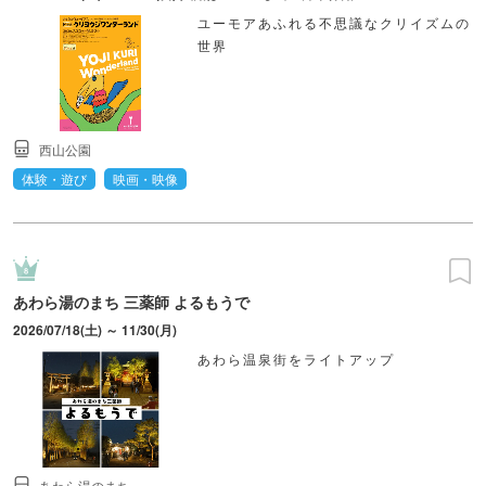
ユーモアあふれる不思議なクリイズムの
世界
西山公園
体験・遊び
映画・映像
あわら湯のまち 三薬師 よるもうで
2026/07/18(土) ～ 11/30(月)
あわら温泉街をライトアップ
あわら湯のまち