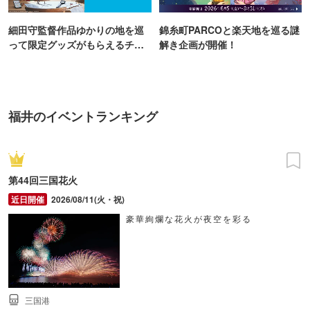
細田守監督作品ゆかりの地を巡
錦糸町PARCOと楽天地を巡る謎
って限定グッズがもらえるチャ
解き企画が開催！
ンス！
福井のイベントランキング
第44回三国花火
2026/08/11(火・祝)
豪華絢爛な花火が夜空を彩る
三国港