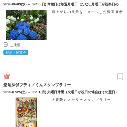
2026/06/03(水) ～ 09/06(日) 休館日は毎週月曜日（ただし月曜日が祝祭日の場合には次の平日）。夏休み期間中（7月21日～8月31日）は開館。
雨上がりの風景をイメージした温室展示
志比堺
展示・展覧会
恐竜探偵プティノくんスタンプラリー
2026/07/25(土) ～ 08/31(月) 火曜日休園（火曜日が祝日の場合はその翌日）。8月12日（水）は振替休園日だが、休まず営業。
大冒険ミステリースタンプラリー