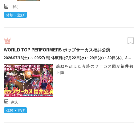
神明
体験・遊び
WORLD TOP PERFORMERS ポップサーカス福井公演
2026/07/18(土) ～ 09/27(日) 休演日は7月22日(水)・29日(水)・30日(木)、8月5日(水)・12日(水)・19日(水)・20日(木)・27日(木)、9月3日(木)・10日(木)・16日(水)・17日(木)・24日(木)。公演時間は約1時間50分（休憩15分含む）。雨天開演（強風などによる荒天時は来場前に問い合わせを）。
感動を超えた奇跡のサーカス団が福井初
上陸
家久
体験・遊び