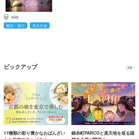
柿崎
観光・旅行
花火大会
ピックアップ
PR
17種類の彩り豊かなおばんざい
錦糸町PARCOと楽天地を巡る謎