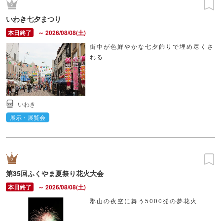
いわき七夕まつり
～ 2026/08/08(土)
街中が色鮮やかな七夕飾りで埋め尽くさ
れる
いわき
展示・展覧会
第35回ふくやま夏祭り花火大会
～ 2026/08/08(土)
郡山の夜空に舞う5000発の夢花火