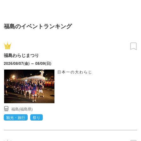
TOKYO
町PARCO・楽天地"を巡る！
福島のイベントランキング
福島わらじまつり
2026/08/07(金) ～ 08/09(日)
日本一の大わらじ
福島(福島県)
観光・旅行
祭り