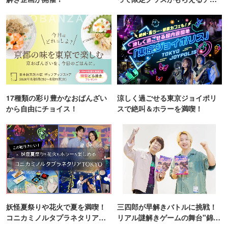
ンス！
17種類の彩り豊かなおばんざい
涼しく過ごせる東京ジョイポリ
から自由にチョイス！
スで絶叫＆ホラーを満喫！
妖怪夏祭りや花火で夏を満喫！
三四郎が早解きバトルに挑戦！
コニカミノルタプラネタリア
リアル謎解きゲームの舞台"錦糸