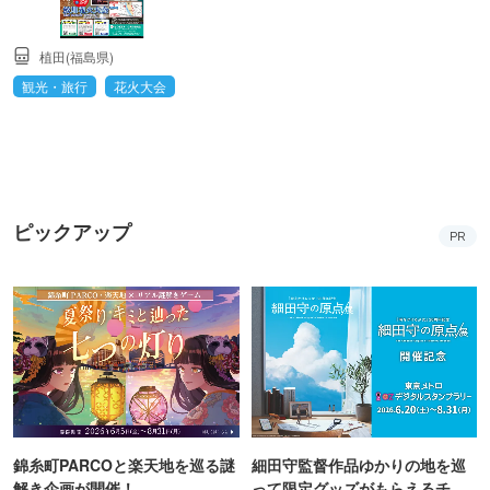
植田(福島県)
観光・旅行
花火大会
ピックアップ
PR
錦糸町PARCOと楽天地を巡る謎
細田守監督作品ゆかりの地を巡
解き企画が開催！
って限定グッズがもらえるチャ