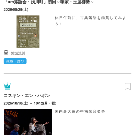
「am落語会・浅川町」初回～噺家・玉屋柳勢～
2026/08/29(土)
休日午前に、古典落語を鑑賞してみよ
う！
磐城浅川
体験・遊び
コスキン・エン・ハポン
2026/10/10(土) ～ 10/12(月・祝)
国内最大級の中南米音楽祭