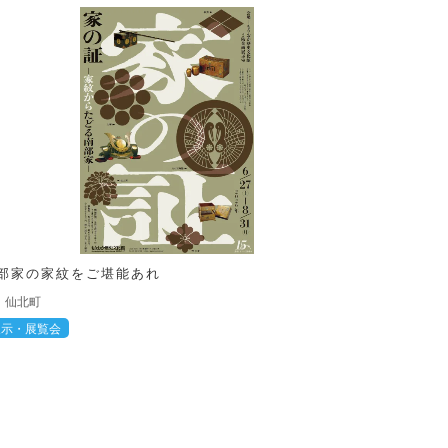
部家の家紋をご堪能あれ
仙北町
展示・展覧会