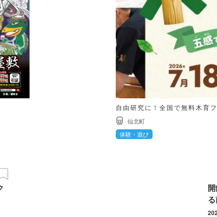
自由研究に！全国で無料木育
仙北町
体験・遊び
ク
開
る