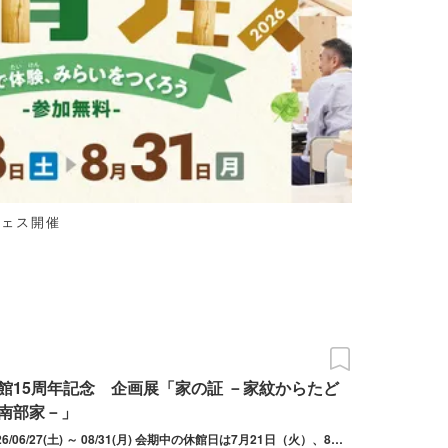
フェス開催
館15周年記念 企画展「家の証 －家紋からたど
南部家－」
2026/06/27(土) ～ 08/31(月) 会期中の休館日は7月21日（火）、8月18日（火）。閉室日（2階展示室入場不可）は7月22日（水）・7月23日（木）。入場受付は18:30まで。