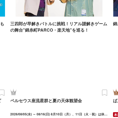
も
三四郎が早解きバトルに挑戦！リアル謎解きゲーム
錦
の舞台"錦糸町PARCO・楽天地"を巡る！
ビ
ペルセウス座流星群と夏の天体観望会
ば
2026/08/05(水) ～ 08/16(日) 8月10日（月）、11日（火・祝）は休館。開館時間は14時～22時30分、説明会は土曜日・日曜日と12日・13日のみ、19時30分～（約25分）。観望会は空が暗くなり次第開催、屋上広場に寝転がって流れ星を探すことができる。空がおおよそ暗くなるのは20時頃～、しっかり暗くなるのは20時30分頃～。