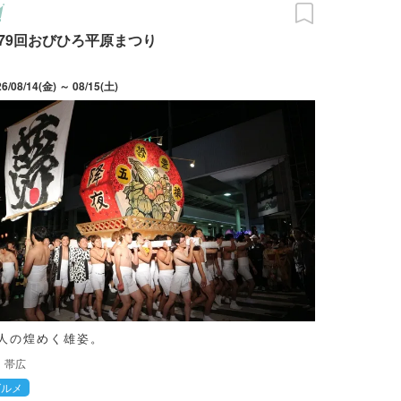
79回おびひろ平原まつり
26/08/14(金) ～ 08/15(土)
人の煌めく雄姿。
帯広
グルメ