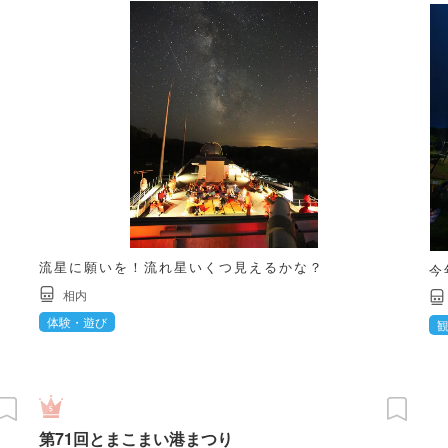
流星に願いを！流れ星いくつ見えるかな？
今
相内
体験・遊び
第71回とまこまい港まつり