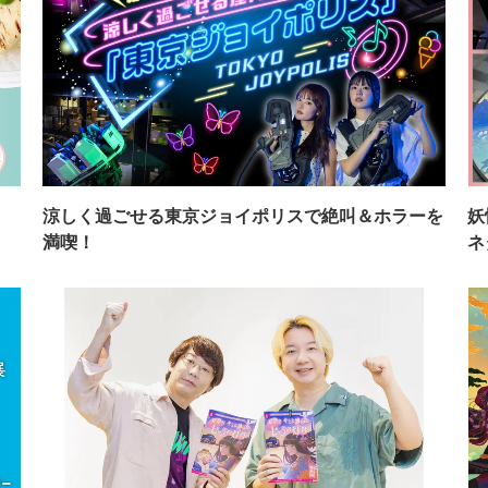
イ
涼しく過ごせる東京ジョイポリスで絶叫＆ホラーを
妖
満喫！
ネ