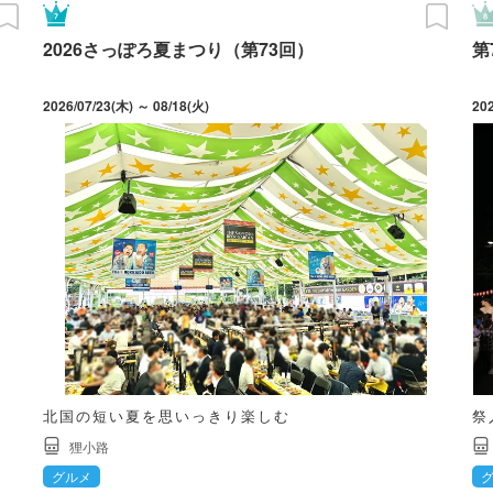
2026さっぽろ夏まつり（第73回）
第
2026/07/23(木) ～ 08/18(火)
20
北国の短い夏を思いっきり楽しむ
祭
狸小路
グルメ