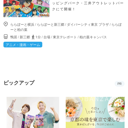
ッピングパーク・三井アウトレットパー
クにて開催！
ららぽーと横浜
/
ららぽーと新三郷
/
ダイバーシティ東京 プラザ
/
ららぽ
ーと柏の葉
鴨居
/
新三郷
1分
/
台場
/
東京テレポート
/
柏の葉キャンパス
アニメ・漫画・ゲーム
ピックアップ
PR