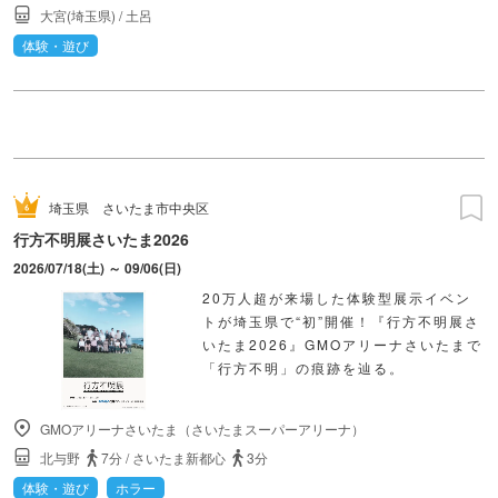
大宮(埼玉県)
/
土呂
体験・遊び
埼玉県
さいたま市中央区
行方不明展さいたま2026
2026/07/18(土) ～ 09/06(日)
20万人超が来場した体験型展示イベン
トが埼玉県で“初”開催！『行方不明展さ
いたま2026』GMOアリーナさいたまで
「行方不明」の痕跡を辿る。
GMOアリーナさいたま（さいたまスーパーアリーナ）
北与野
7分
/
さいたま新都心
3分
体験・遊び
ホラー