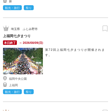
蕨
観光・旅行
祭り
埼玉県
ふじみ野市
上福岡七夕まつり
～ 2026/08/09(日)
第72回上福岡七夕まつりが開催されま
す。
福岡中央公園
上福岡
観光・旅行
祭り