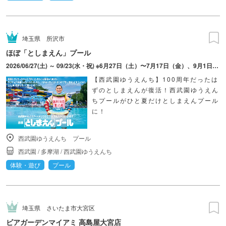
埼玉県
所沢市
ほぼ「としまえん」プール
2026/06/27(土) ～ 09/23(水・祝) ※6月27日（土）〜7月17日（金）、9月1日（火）〜は土日祝のみ
【西武園ゆうえんち】100周年だったは
ずのとしまえんが復活！西武園ゆうえん
ちプールがひと夏だけとしまえんプール
に！
西武園ゆうえんち プール
西武園
/
多摩湖
/
西武園ゆうえんち
体験・遊び
プール
埼玉県
さいたま市大宮区
ビアガーデンマイアミ 高島屋大宮店