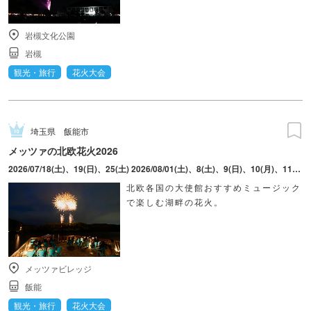
岩槻文化公園
岩槻
観光・旅行
花火大会
埼玉県
飯能市
メッツァの北欧花火2026
2026/07/18(土)、19(日)、25(土) 2026/08/01(土)、8(土)、9(日)、10(月)、11(火・祝)、12(水)、15(土) 2026/09/12(土)、19(土)、20(日)、21(月・祝)、22(火・祝) ※8月9日(日)は「ムーミンの日記念 花火大会2026」を開催(予定)
北欧各国の大使館おすすめミュージック
で楽しむ湖畔の花火。
メッツァビレッジ
飯能
観光・旅行
花火大会