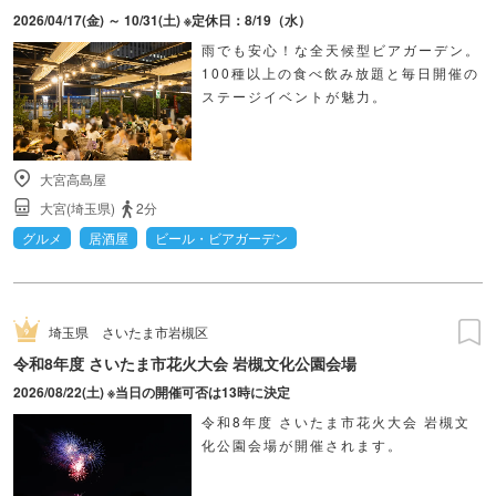
2026/04/17(金) ～ 10/31(土) ※定休日：8/19（水）
雨でも安心！な全天候型ビアガーデン。
100種以上の食べ飲み放題と毎日開催の
ステージイベントが魅力。
大宮高島屋
大宮(埼玉県)
2分
グルメ
居酒屋
ビール・ビアガーデン
埼玉県
さいたま市岩槻区
令和8年度 さいたま市花火大会 岩槻文化公園会場
2026/08/22(土) ※当日の開催可否は13時に決定
令和8年度 さいたま市花火大会 岩槻文
化公園会場が開催されます。