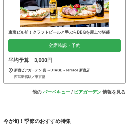
東宝ビル前！クラフトビールと手ぶらBBQを屋上で堪能
空席確認・予約
平均予算 3,000円
新宿ビアガーデン 宴 ～UTAGE～Terrace 新宿店
西武新宿駅／東京都
他の
バーベキュー
/
ビアガーデン
情報を見る
今が旬！季節のおすすめ特集