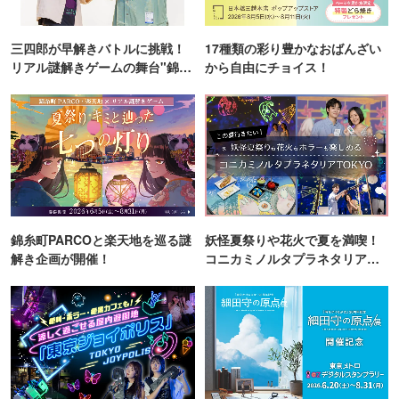
三四郎が早解きバトルに挑戦！
17種類の彩り豊かなおばんざい
リアル謎解きゲームの舞台"錦糸
から自由にチョイス！
町PARCO・楽天地"を巡る！
錦糸町PARCOと楽天地を巡る謎
妖怪夏祭りや花火で夏を満喫！
解き企画が開催！
コニカミノルタプラネタリア
TOKYO