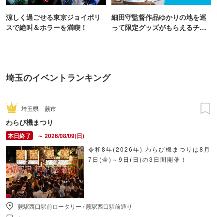
涼しく過ごせる東京ジョイポリ
細田守監督作品ゆかりの地を巡
スで絶叫＆ホラーを満喫！
って限定グッズがもらえるチャ
ンス！
埼玉のイベントランキング
埼玉県
蕨市
わらび機まつり
～ 2026/08/09(日)
令和8年(2026年) わらび機まつりは8月
7日(金)～9日(日)の3日間開催！
蕨駅西口駅前ロータリー
/
蕨駅西口駅前通り