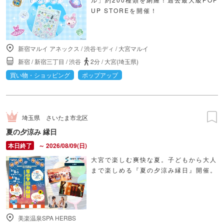
UP STOREを開催！
新宿マルイ アネックス
/
渋谷モディ
/
大宮マルイ
新宿
/
新宿三丁目
/
渋谷
2分
/
大宮(埼玉県)
買い物・ショッピング
ポップアップ
埼玉県
さいたま市北区
夏の夕涼み 縁日
～ 2026/08/09(日)
大宮で楽しむ爽快な夏。子どもから大人
まで楽しめる『夏の夕涼み縁日』開催。
美楽温泉SPA HERBS