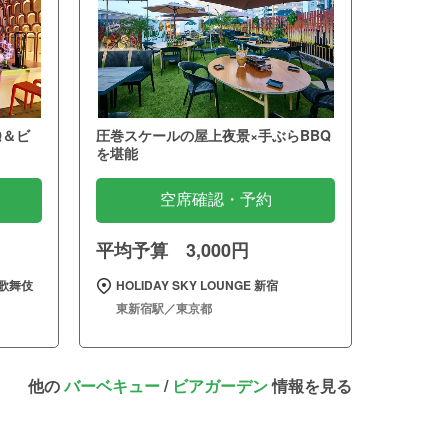
Q＆ビ
圧巻スケールの屋上夜景×手ぶらBBQ
を堪能
空席確認・予約
平均予算 3,000円
歌舞伎
HOLIDAY SKY LOUNGE 新宿
東新宿駅／東京都
他の
バーベキュー
/
ビアガーデン
情報を見る