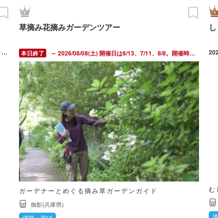
草摘み花摘みガーデンツアー
し
2026/03/14(土) ～ 08/21(金) 定休日は毎週木曜（7月17日（金）～12月2日(水)は無休）
20
～ 2026/08/08(土) 開催日は6/13、7/11、8/8。開催時間は14：40～（約30分）。
む
ガーデナーとめぐる摘み草ガーデンガイド
御影(兵庫県)
体験・遊び