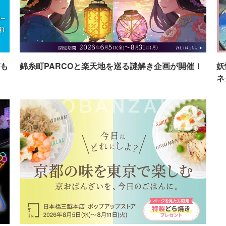
も
錦糸町PARCOと楽天地を巡る謎解き企画が開催！
妖
ネ