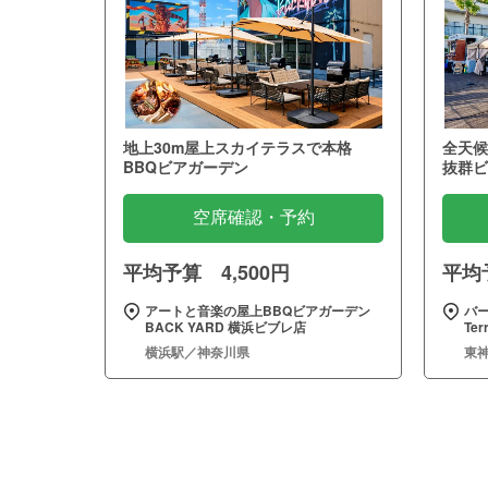
地上30m屋上スカイテラスで本格
全天候
BBQビアガーデン
抜群ビ
空席確認・予約
平均予算 4,500円
平均予
アートと音楽の屋上BBQビアガーデン
バー
BACK YARD 横浜ビブレ店
Te
横浜駅／神奈川県
東