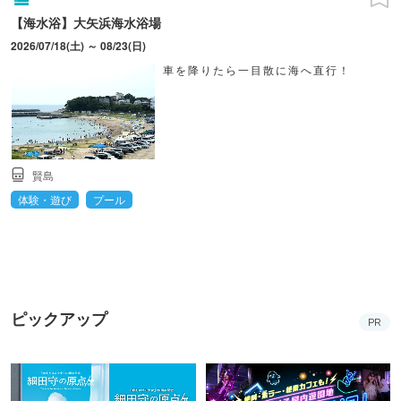
【海水浴】大矢浜海水浴場
2026/07/18(土) ～ 08/23(日)
車を降りたら一目散に海へ直行！
賢島
体験・遊び
プール
ピックアップ
PR