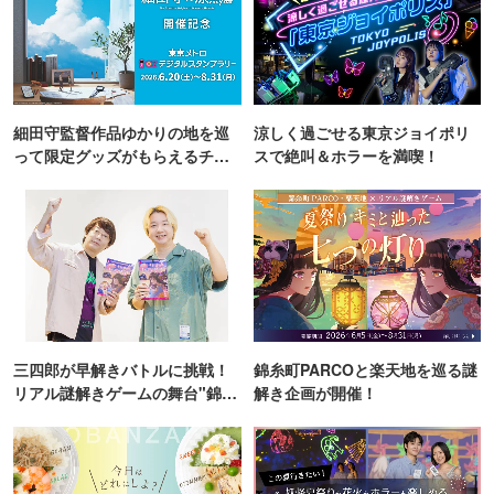
細田守監督作品ゆかりの地を巡
涼しく過ごせる東京ジョイポリ
って限定グッズがもらえるチャ
スで絶叫＆ホラーを満喫！
ンス！
三四郎が早解きバトルに挑戦！
錦糸町PARCOと楽天地を巡る謎
リアル謎解きゲームの舞台"錦糸
解き企画が開催！
町PARCO・楽天地"を巡る！