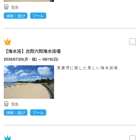
賢島
体験・遊び
プール
【海水浴】次郎六郎海水浴場
2026/07/20(月・祝) ～ 08/16(日)
英虞湾に面した美しい海水浴場
賢島
体験・遊び
プール