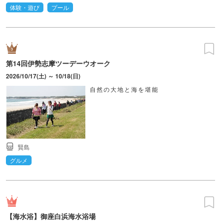
体験・遊び
プール
第14回伊勢志摩ツーデーウオーク
2026/10/17(土) ～ 10/18(日)
自然の大地と海を堪能
賢島
グルメ
【海水浴】御座白浜海水浴場