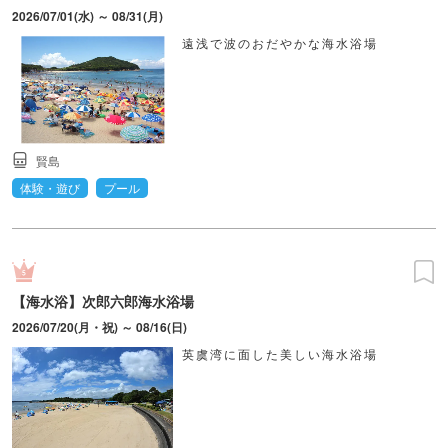
2026/07/01(水) ～ 08/31(月)
遠浅で波のおだやかな海水浴場
賢島
体験・遊び
プール
【海水浴】次郎六郎海水浴場
2026/07/20(月・祝) ～ 08/16(日)
英虞湾に面した美しい海水浴場