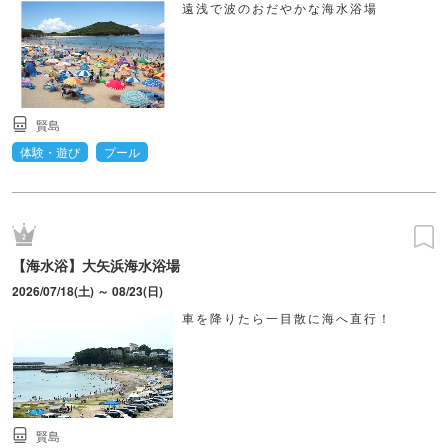
遠浅で波のおだやかな海水浴場
賢島
体験・遊び
プール
【海水浴】大矢浜海水浴場
2026/07/18(土) ～ 08/23(日)
車を降りたら一目散に海へ直行！
賢島