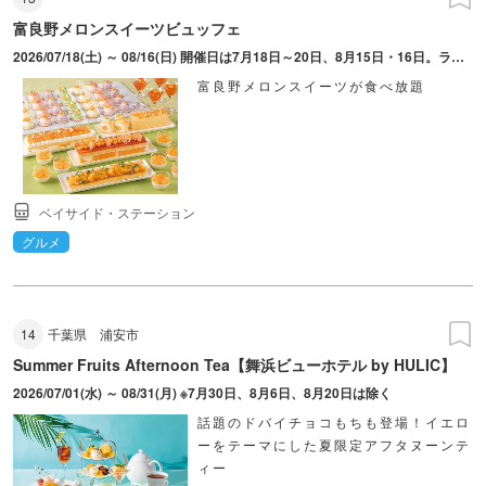
富良野メロンスイーツビュッフェ
2026/07/18(土) ～ 08/16(日) 開催日は7月18日～20日、8月15日・16日。ラストオーダー14：00。写真撮影タイム11：45～11：55（撮影希望者は11：45～で予約）。ビュッフェ開始の12：00まではスイーツ・料理を取ることは不可。
富良野メロンスイーツが食べ放題
ベイサイド・ステーション
グルメ
14
千葉県
浦安市
Summer Fruits Afternoon Tea【舞浜ビューホテル by HULIC】
2026/07/01(水) ～ 08/31(月) ※7月30日、8月6日、8月20日は除く
話題のドバイチョコもちも登場！イエロ
ーをテーマにした夏限定アフタヌーンテ
ィー