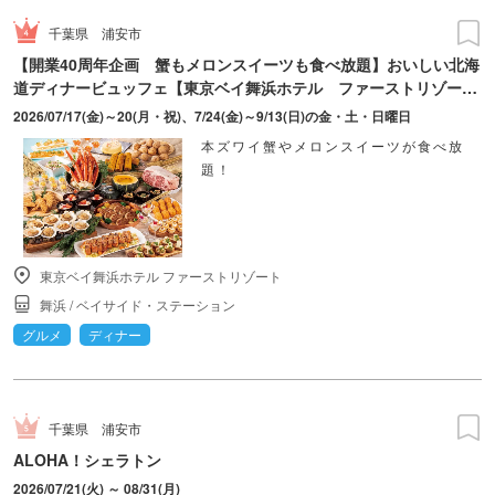
千葉県
浦安市
【開業40周年企画 蟹もメロンスイーツも食べ放題】おいしい北海
道ディナービュッフェ【東京ベイ舞浜ホテル ファーストリゾー
ト】
2026/07/17(金)～20(月・祝)、7/24(金)～9/13(日)の金・土・日曜日
本ズワイ蟹やメロンスイーツが食べ放
題！
東京ベイ舞浜ホテル ファーストリゾート
舞浜
/
ベイサイド・ステーション
グルメ
ディナー
千葉県
浦安市
ALOHA！シェラトン
2026/07/21(火) ～ 08/31(月)