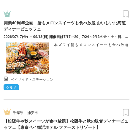
開業40周年企画 蟹もメロンスイーツも食べ放題 おいしい北海道
ディナービュッフェ
2026/07/17(金) ～ 09/13(日) 開催日は7/17～20、7/24～9/13の金・土・日。入店時間は1回目17：00～、2回目19：00～。各100分制。
本ズワイ蟹もメロンスイーツも食べ放題
ベイサイド・ステーション
グルメ
千葉県
浦安市
【松阪牛や秋スイーツが食べ放題】松阪牛と秋の味覚ディナービュ
ッフェ【東京ベイ舞浜ホテル ファーストリゾート】