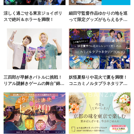
涼しく過ごせる東京ジョイポリ
細田守監督作品ゆかりの地を巡
スで絶叫＆ホラーを満喫！
って限定グッズがもらえるチャ
ンス！
三四郎が早解きバトルに挑戦！
妖怪夏祭りや花火で夏を満喫！
リアル謎解きゲームの舞台"錦糸
コニカミノルタプラネタリア
町PARCO・楽天地"を巡る！
TOKYO