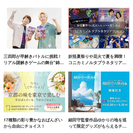
三四郎が早解きバトルに挑戦！
妖怪夏祭りや花火で夏を満喫！
リアル謎解きゲームの舞台"錦糸
コニカミノルタプラネタリア
町PARCO・楽天地"を巡る！
TOKYO
17種類の彩り豊かなおばんざい
細田守監督作品ゆかりの地を巡
から自由にチョイス！
って限定グッズがもらえるチャ
ンス！