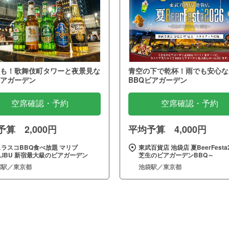
も！歌舞伎町タワーと夜景見な
青空の下で乾杯！雨でも安心な
アガーデン
BBQビアガーデン
空席確認・予約
空席確認・予約
算 2,000円
平均予算 4,000円
ラスコBBQ食べ放題 マリブ
東武百貨店 池袋店 夏BeerFesta2
LIBU 新宿最大級のビアガーデン
芝生のビアガーデンBBQ～
宿駅／東京都
池袋駅／東京都