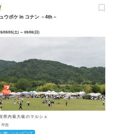
ュウポケ in コナン －4th－
26/09/05(土) ～ 09/06(日)
賀県内最大級のマルシェ
甲西
買い物・ショッピング