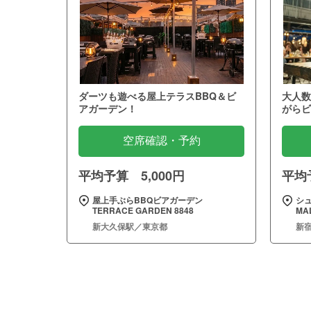
ダーツも遊べる屋上テラスBBQ＆ビ
大人数
アガーデン！
がらビ
空席確認・予約
平均予算 5,000円
平均予
屋上手ぶらBBQビアガーデン
シュ
TERRACE GARDEN 8848
MA
新大久保駅／東京都
新