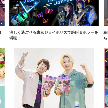
！
涼しく過ごせる東京ジョイポリスで絶叫＆ホラーを
細
満喫！
ら