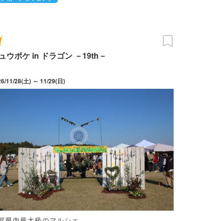
ュウポケ in ドラゴン －19th－
26/11/28(土) ～ 11/29(日)
賀県内最大級のマルシェ