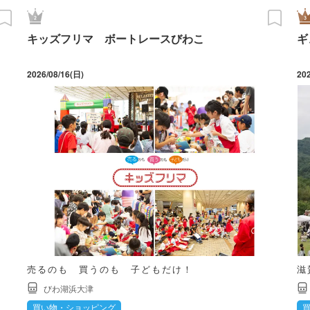
キッズフリマ ボートレースびわこ
ギ
2026/08/16(日)
20
売るのも 買うのも 子どもだけ！
滋
びわ湖浜大津
買い物・ショッピング