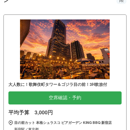
ン
PR
大人数に！歌舞伎町タワー＆ゴジラ目の前！3H飲放付
空席確認・予約
平均予算 3,000円
目の前カット 本格シュラスコ ビアガーデン KING BBQ 新宿店
新宿駅／東京都