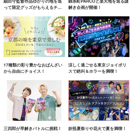
細田守監督作品ゆかりの地を巡
錦糸町PARCOと楽天地を巡る謎
って限定グッズがもらえるチャ
解き企画が開催！
ンス！
17種類の彩り豊かなおばんざい
涼しく過ごせる東京ジョイポリ
から自由にチョイス！
スで絶叫＆ホラーを満喫！
三四郎が早解きバトルに挑戦！
妖怪夏祭りや花火で夏を満喫！