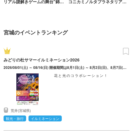
リアル謎解きゲームの舞台"錦糸
コニカミノルタプラネタリア
町PARCO・楽天地"を巡る！
TOKYO
宮城のイベントランキング
みどりの杜サマーイルミネーション2026
2026/08/01(土) ～ 08/16(日) 開催期間は8月1日(土) ～ 8月2日(日)、8月7日(金) ～ 8月9日(日)、8月11日（火祝）～8月16日(日)。最終入場は20時30分。※8月10日（月）は休園日
花と光のコラボレーション！
荒井(宮城県)
観光・旅行
イルミネーション