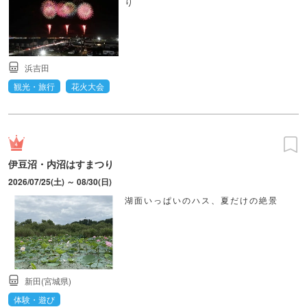
り
浜吉田
観光・旅行
花火大会
伊豆沼・内沼はすまつり
2026/07/25(土) ～ 08/30(日)
湖面いっぱいのハス、夏だけの絶景
新田(宮城県)
体験・遊び