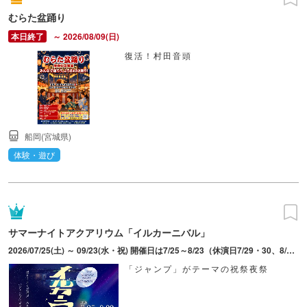
むらた盆踊り
～ 2026/08/09(日)
復活！村田音頭
船岡(宮城県)
体験・遊び
サマーナイトアクアリウム「イルカーニバル」
2026/07/25(土) ～ 09/23(水・祝) 開催日は7/25～8/23（休演日7/29・30、8/5・6・19）、シルバーウィーク期間9/19～23。最終入館20：00。
「ジャンプ」がテーマの祝祭夜祭