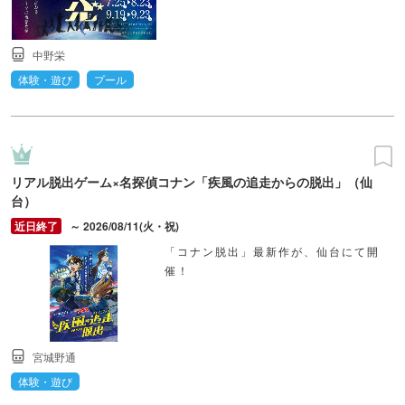
中野栄
体験・遊び
プール
リアル脱出ゲーム×名探偵コナン「疾風の追走からの脱出」（仙
台）
～ 2026/08/11(火・祝)
「コナン脱出」最新作が、仙台にて開
催！
宮城野通
体験・遊び