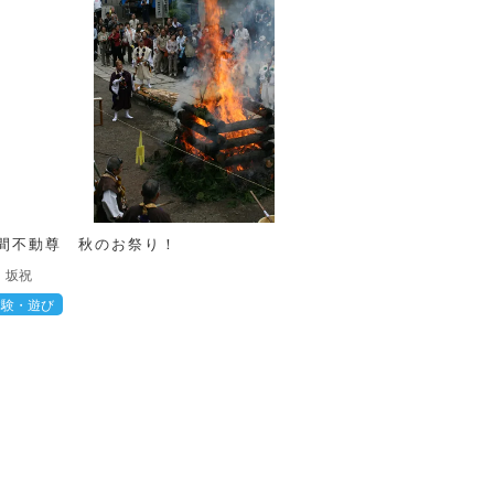
間不動尊 秋のお祭り！
坂祝
体験・遊び