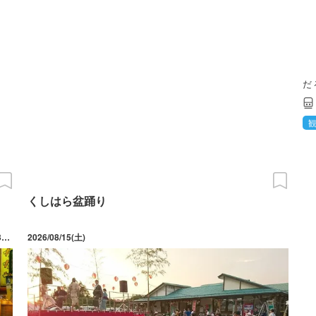
だ
くしはら盆踊り
2026/07/09(木) ～ 09/20(日) 開催日は、7/9、18～19、24～26、31、8/1～2、8～9、13～17、20、22、29、9/19～20。会場はそれぞれ異なるので、事前に公式HPで詳細の確認。※平日・日曜は22:00頃まで 土曜は23:00頃まで※8/13～15 徹夜おどり 翌朝4:00頃まで
2026/08/15(土)