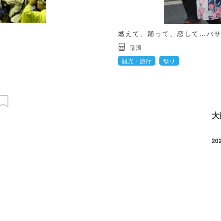
燃えて、踊って、恋して…バ
瑞浪
観光・旅行
祭り
大
20