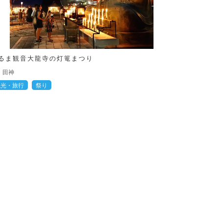
るま観音大龍寺の灯篭まつり
田神
観光・旅行
祭り