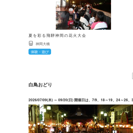
夏を彩る飛騨神岡の花火大会
神岡大橋
体験・遊び
白鳥おどり