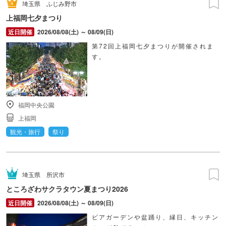
埼玉県
ふじみ野市
上福岡七夕まつり
2026/08/08(土) ～ 08/09(日)
第72回上福岡七夕まつりが開催されま
す。
福岡中央公園
上福岡
観光・旅行
祭り
埼玉県
所沢市
ところざわサクラタウン夏まつり2026
2026/08/08(土) ～ 08/09(日)
ビアガーデンや盆踊り、縁日、キッチン