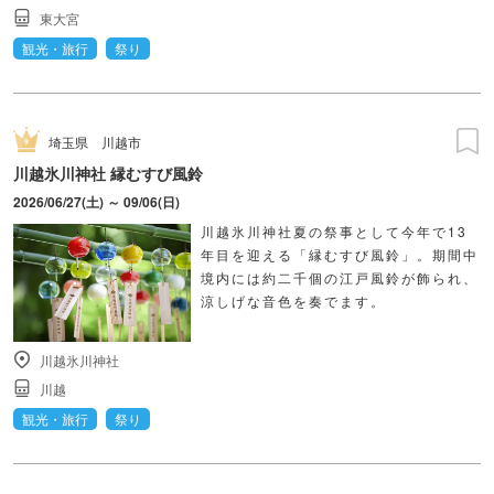
東大宮
観光・旅行
祭り
埼玉県
川越市
川越氷川神社 縁むすび風鈴
2026/06/27(土) ～ 09/06(日)
川越氷川神社夏の祭事として今年で13
年目を迎える「縁むすび風鈴」。期間中
境内には約二千個の江戸風鈴が飾られ、
涼しげな音色を奏でます。
川越氷川神社
川越
観光・旅行
祭り