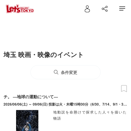
埼玉 映画・映像のイベント
条件変更
チ。 ―地球の運動について―
2026/06/06(土) ～ 09/06(日) 投影は火・木曜15時30分（6/30、7/14、9/1・3を除く）、土曜・日曜・祝日11時30分・13時30分、夏休み期間（7/18（土）～8/30（日））の火曜～金曜（7/21を除く）11時30分・13時30分。その他、投影スケジュールが異なる場合あり、詳しくは科学館HPを確認。休館日は月曜（7/20は開館）。
地動説を命懸けで探求した人々を描いた
物語