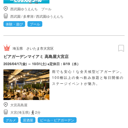
西武園ゆうえんち プール
西武園
/
多摩湖
/
西武園ゆうえんち
体験・遊び
プール
埼玉県
さいたま市大宮区
ビアガーデンマイアミ 高島屋大宮店
2026/04/17(金) ～ 10/31(土) ※定休日：8/19（水）
雨でも安心！な全天候型ビアガーデン。
100種以上の食べ飲み放題と毎日開催の
ステージイベントが魅力。
大宮高島屋
大宮(埼玉県)
2分
グルメ
居酒屋
ビール・ビアガーデン