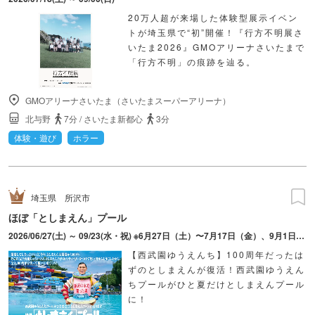
20万人超が来場した体験型展示イベン
トが埼玉県で“初”開催！『行方不明展さ
いたま2026』GMOアリーナさいたまで
「行方不明」の痕跡を辿る。
GMOアリーナさいたま（さいたまスーパーアリーナ）
北与野
7分
/
さいたま新都心
3分
体験・遊び
ホラー
埼玉県
所沢市
ほぼ「としまえん」プール
2026/06/27(土) ～ 09/23(水・祝) ※6月27日（土）〜7月17日（金）、9月1日（火）〜は土日祝のみ
【西武園ゆうえんち】100周年だったは
ずのとしまえんが復活！西武園ゆうえん
ちプールがひと夏だけとしまえんプール
に！