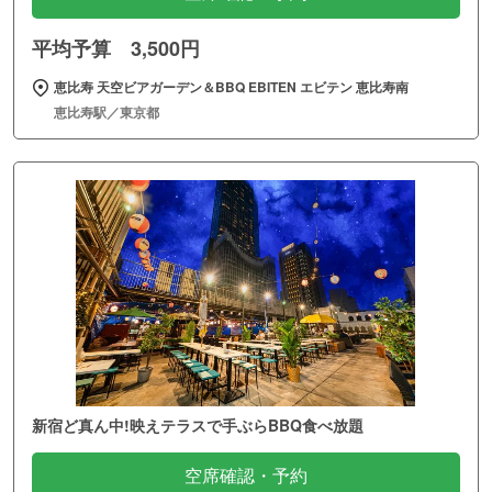
平均予算 3,500円
恵比寿 天空ビアガーデン＆BBQ EBITEN エビテン 恵比寿南
恵比寿駅／東京都
新宿ど真ん中!映えテラスで手ぶらBBQ食べ放題
空席確認・予約