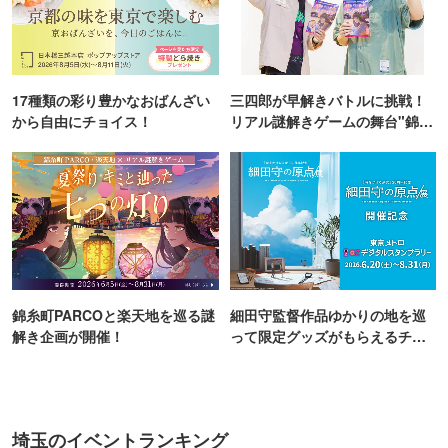
17種類の彩り豊かなおばんざい
三四郎が早解きバトルに挑戦！
から自由にチョイス！
リアル謎解きゲームの舞台"錦糸
町PARCO・楽天地"を巡る！
錦糸町PARCOと楽天地を巡る謎
細田守監督作品ゆかりの地を巡
解き企画が開催！
って限定グッズがもらえるチャ
ンス！
埼玉のイベントランキング