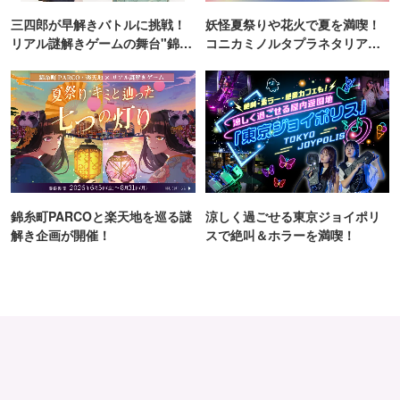
三四郎が早解きバトルに挑戦！
妖怪夏祭りや花火で夏を満喫！
リアル謎解きゲームの舞台"錦糸
コニカミノルタプラネタリア
町PARCO・楽天地"を巡る！
TOKYO
錦糸町PARCOと楽天地を巡る謎
涼しく過ごせる東京ジョイポリ
解き企画が開催！
スで絶叫＆ホラーを満喫！