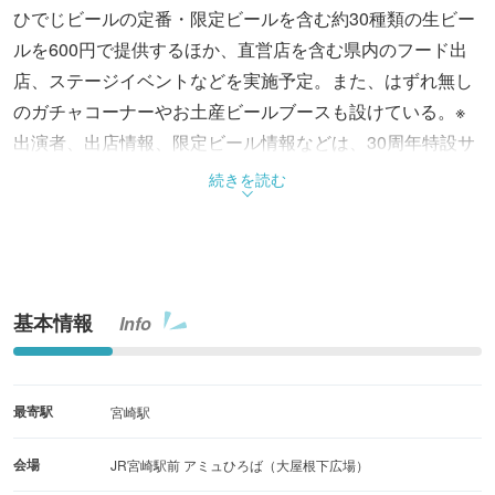
ひでじビールの定番・限定ビールを含む約30種類の生ビー
ルを600円で提供するほか、直営店を含む県内のフード出
店、ステージイベントなどを実施予定。また、はずれ無し
のガチャコーナーやお土産ビールブースも設けている。※
出演者、出店情報、限定ビール情報などは、30周年特設サ
イトおよび公式SNSにて順次発表
続きを読む
基本情報
Info
最寄駅
宮崎駅
会場
JR宮崎駅前 アミュひろば（大屋根下広場）