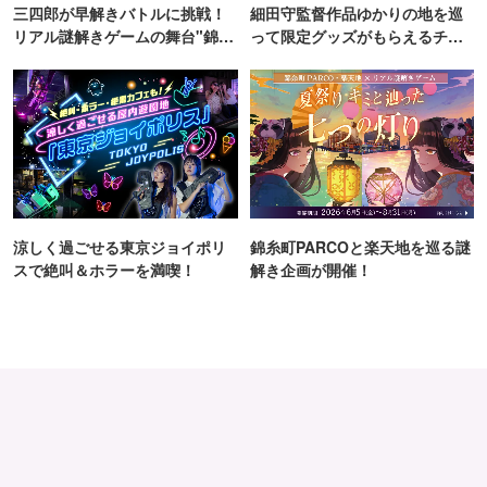
三四郎が早解きバトルに挑戦！
細田守監督作品ゆかりの地を巡
リアル謎解きゲームの舞台"錦糸
って限定グッズがもらえるチャ
町PARCO・楽天地"を巡る！
ンス！
涼しく過ごせる東京ジョイポリ
錦糸町PARCOと楽天地を巡る謎
スで絶叫＆ホラーを満喫！
解き企画が開催！