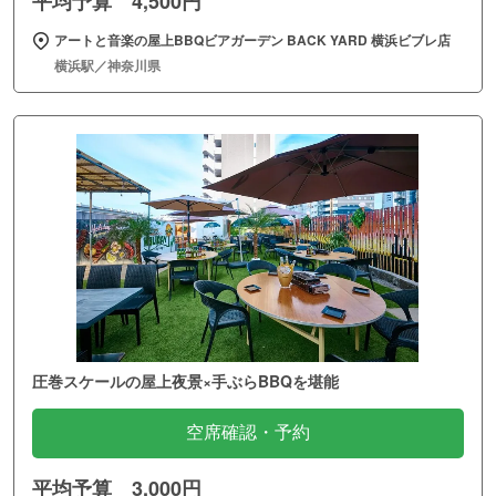
平均予算 4,500円
アートと音楽の屋上BBQビアガーデン BACK YARD 横浜ビブレ店
横浜駅／神奈川県
圧巻スケールの屋上夜景×手ぶらBBQを堪能
空席確認・予約
平均予算 3,000円