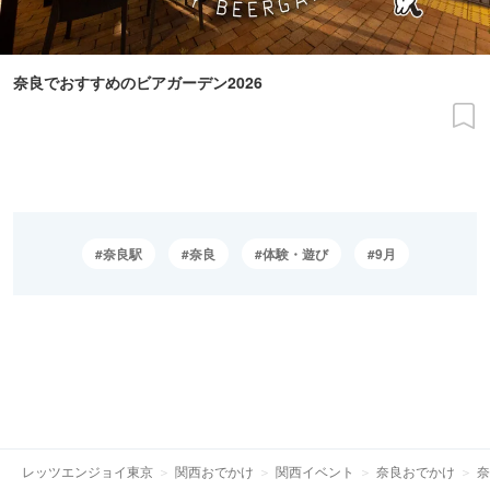
奈良でおすすめのビアガーデン2026
奈良駅
奈良
体験・遊び
9月
レッツエンジョイ東京
関西おでかけ
関西イベント
奈良おでかけ
奈