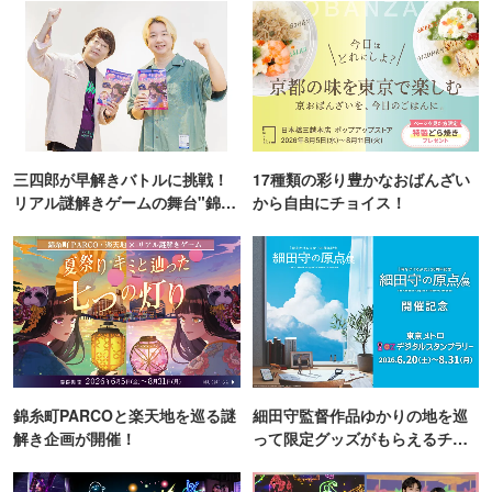
三四郎が早解きバトルに挑戦！
17種類の彩り豊かなおばんざい
リアル謎解きゲームの舞台"錦糸
から自由にチョイス！
町PARCO・楽天地"を巡る！
錦糸町PARCOと楽天地を巡る謎
細田守監督作品ゆかりの地を巡
解き企画が開催！
って限定グッズがもらえるチャ
ンス！