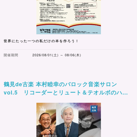
世界にたった一つの私だけの本を作ろう！
開催期間
2026/08/01(土) ～ 08/06(木)
鶴見de古楽 本村睦幸のバロック音楽サロン
vol.5 リコーダーとリュート＆テオルボのハー
モニー