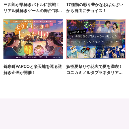
三四郎が早解きバトルに挑戦！
17種類の彩り豊かなおばんざい
リアル謎解きゲームの舞台"錦糸
から自由にチョイス！
町PARCO・楽天地"を巡る！
錦糸町PARCOと楽天地を巡る謎
妖怪夏祭りや花火で夏を満喫！
解き企画が開催！
コニカミノルタプラネタリア
TOKYO