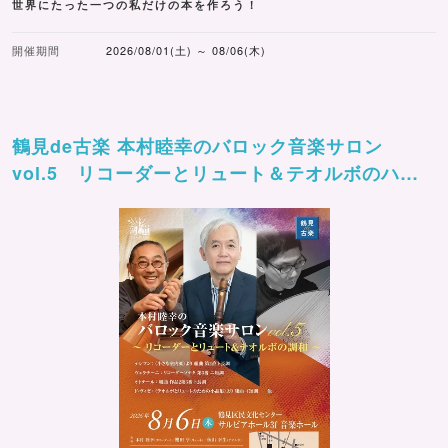
世界にたった一つの私だけの本を作ろう！
開催期間
2026/08/01(土) ～ 08/06(木)
鶴見de古楽 本村睦幸のバロック音楽サロン
vol.5 リコーダーとリュート＆テオルボのハー
モニー