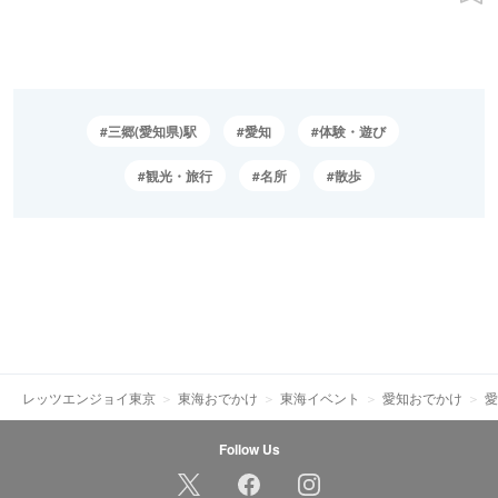
三郷(愛知県)駅
愛知
体験・遊び
観光・旅行
名所
散歩
レッツエンジョイ東京
東海おでかけ
東海イベント
愛知おでかけ
愛
Follow Us