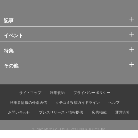
記事
イベント
特集
その他
サイトマップ
利用規約
プライバシーポリシー
利用者情報の外部送信
クチコミ投稿ガイドライン
ヘルプ
お問い合わせ
プレスリリース・情報提供
広告掲載
運営会社
© Tokyo Metro Co., Ltd. & Let’s ENJOY TOKYO, Inc.