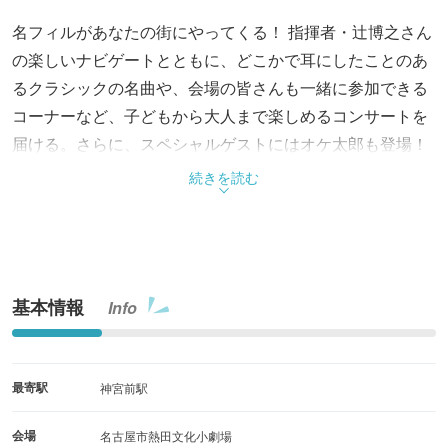
名フィルがあなたの街にやってくる！ 指揮者・辻博之さん
の楽しいナビゲートとともに、どこかで耳にしたことのあ
るクラシックの名曲や、会場の皆さんも一緒に参加できる
コーナーなど、子どもから大人まで楽しめるコンサートを
届ける。さらに、スペシャルゲストにはオケ太郎も登場！
身近な会場で、オーケストラならではの迫力あるサウンド
続きを読む
を体感できる絶好のチャンス。
基本情報
Info
最寄駅
神宮前駅
会場
名古屋市熱田文化小劇場