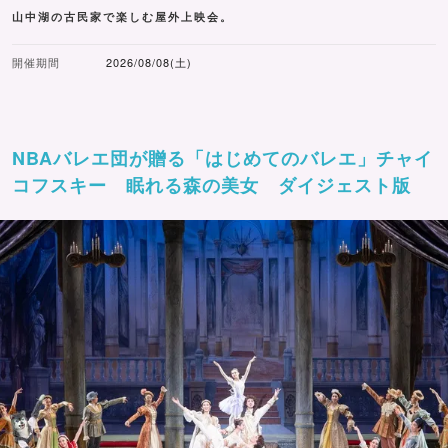
山中湖の古民家で楽しむ屋外上映会。
開催期間
2026/08/08(土)
NBAバレエ団が贈る「はじめてのバレエ」チャイ
コフスキー 眠れる森の美女 ダイジェスト版