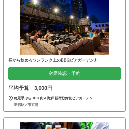
昼から飲めるワンランク上のBBQビアガーデン♪
空席確認・予約
平均予算 3,000円
絶景手ぶらBBQ 肉＆海鮮 新宿歌舞伎ビアガーデン
新宿駅／東京都