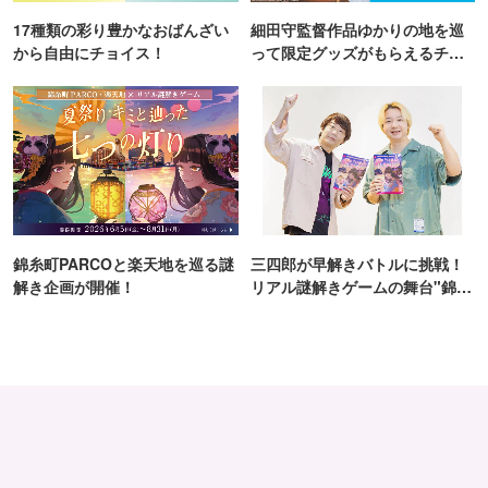
17種類の彩り豊かなおばんざい
細田守監督作品ゆかりの地を巡
から自由にチョイス！
って限定グッズがもらえるチャ
ンス！
錦糸町PARCOと楽天地を巡る謎
三四郎が早解きバトルに挑戦！
解き企画が開催！
リアル謎解きゲームの舞台"錦糸
町PARCO・楽天地"を巡る！