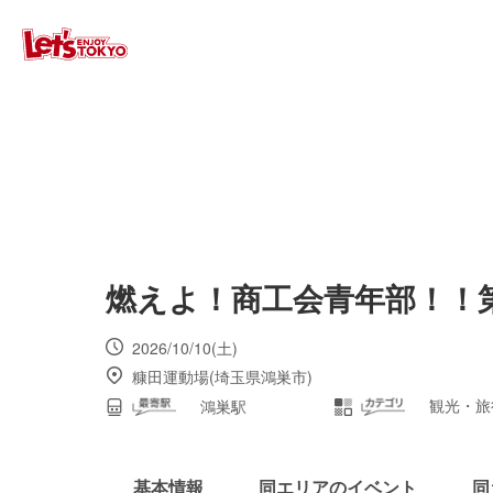
燃えよ！商工会青年部！！
2026/10/10(土)
糠田運動場(埼玉県鴻巣市)
観光・旅
鴻巣駅
基本情報
同エリアのイベント
同