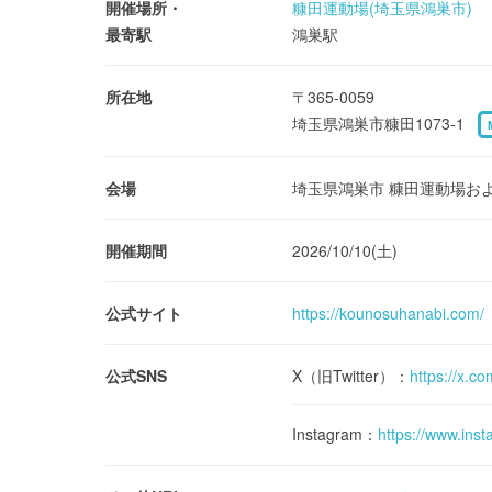
開催場所・
糠田運動場(埼玉県鴻巣市)
最寄駅
鴻巣駅
所在地
〒365-0059
埼玉県鴻巣市糠田1073-1
会場
埼玉県鴻巣市 糠田運動場お
開催期間
2026/10/10(土)
公式サイト
https://kounosuhanabi.com/
公式SNS
X（旧Twitter）：
https://x.c
Instagram：
https://www.ins