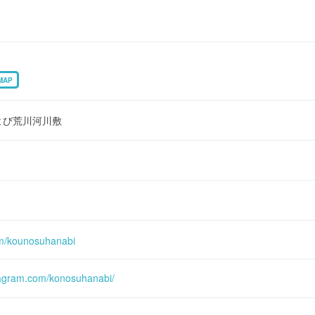
MAP
よび荒川河川敷
om/kounosuhanabi
tagram.com/konosuhanabi/