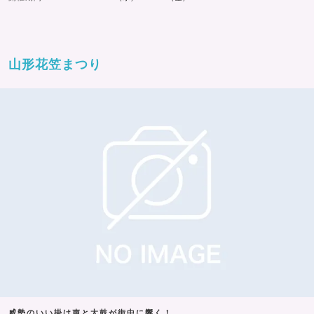
山形花笠まつり
威勢のいい掛け声と太鼓が街中に響く！