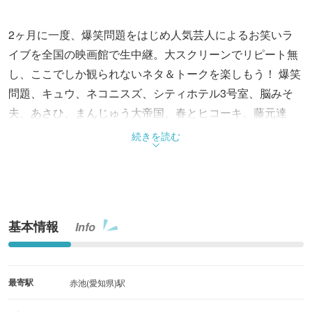
2ヶ月に一度、爆笑問題をはじめ人気芸人によるお笑いラ
イブを全国の映画館で生中継。大スクリーンでリピート無
し、ここでしか観られないネタ＆トークを楽しもう！ 爆笑
問題、キュウ、ネコニスズ、シティホテル3号室、脳みそ
夫、あさひ、まんじゅう大帝国、春とヒコーキ、藤元達
弥、三四郎、豆鉄砲、サルベース他出演予定。入場者にタ
続きを読む
イタン情報誌「GOGAI」プレゼント。金曜夜、映画館でポ
ップコーン片手に大爆笑しよう！
基本情報
Info
最寄駅
赤池(愛知県)駅