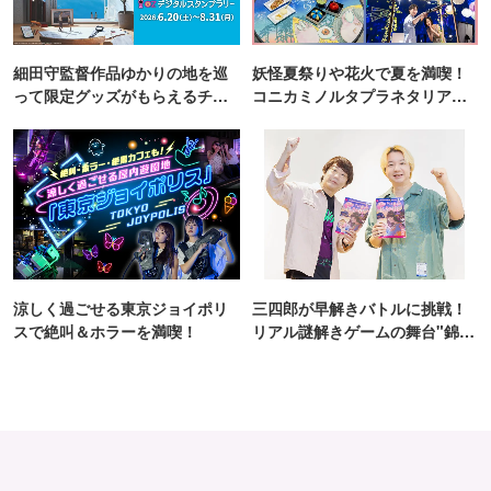
細田守監督作品ゆかりの地を巡
妖怪夏祭りや花火で夏を満喫！
って限定グッズがもらえるチャ
コニカミノルタプラネタリア
ンス！
TOKYO
涼しく過ごせる東京ジョイポリ
三四郎が早解きバトルに挑戦！
スで絶叫＆ホラーを満喫！
リアル謎解きゲームの舞台"錦糸
町PARCO・楽天地"を巡る！