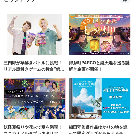
PR
三四郎が早解きバトルに挑戦！
錦糸町PARCOと楽天地を巡る謎
リアル謎解きゲームの舞台"錦糸
解き企画が開催！
町PARCO・楽天地"を巡る！
妖怪夏祭りや花火で夏を満喫！
細田守監督作品ゆかりの地を巡
コニカミノルタプラネタリア
って限定グッズがもらえるチャ