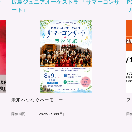
ー
広島ジュニアオーケストラ 「サマーコンサ
P
ート」
リ
未来へつなぐハーモニー
フ
開催期間
2026/08/09(日)
開