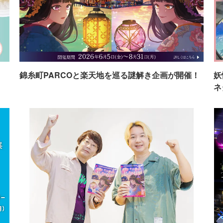
イ
錦糸町PARCOと楽天地を巡る謎解き企画が開催！
妖
ネ