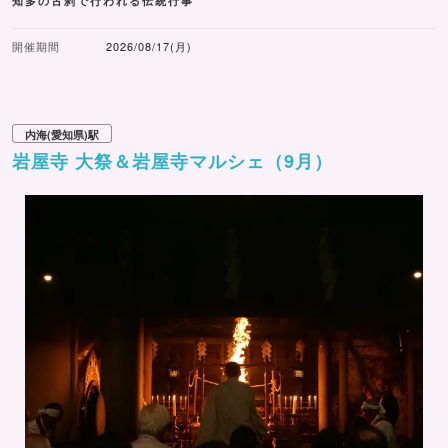
知多の古刹で行われる伝統行事
開催期間
2026/08/17(月)
内海(愛知県)駅
岩屋寺 大祭＆岩屋寺マルシェ（9月）