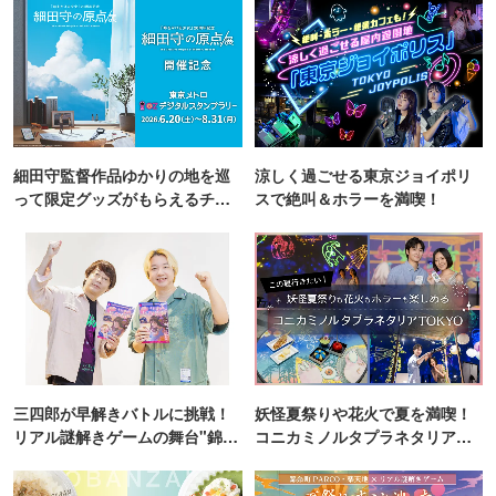
細田守監督作品ゆかりの地を巡
涼しく過ごせる東京ジョイポリ
って限定グッズがもらえるチャ
スで絶叫＆ホラーを満喫！
ンス！
三四郎が早解きバトルに挑戦！
妖怪夏祭りや花火で夏を満喫！
リアル謎解きゲームの舞台"錦糸
コニカミノルタプラネタリア
町PARCO・楽天地"を巡る！
TOKYO