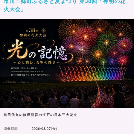
市川三郷町ふるさと夏まつり 第38回「神明の花
火大会」
武田信玄の狼煙発祥の江戸の日本三大花火
開催期間
2026/08/07(金)