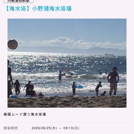
内海(愛知県)駅
【海水浴】小野浦海水浴場
南国ムード漂う海水浴場
開催期間
2026/06/25(木) ～ 09/13(日)