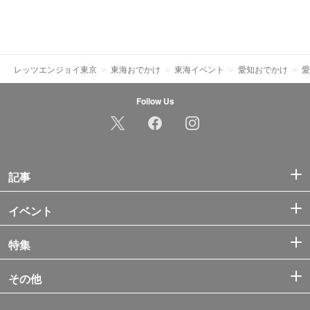
レッツエンジョイ東京
東海おでかけ
東海イベント
愛知おでかけ
愛
Follow Us
記事
イベント
特集
その他