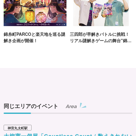
錦糸町PARCOと楽天地を巡る謎
三四郎が早解きバトルに挑戦！
解き企画が開催！
リアル謎解きゲームの舞台"錦糸
町PARCO・楽天地"を巡る！
同じエリアのイベント
Area
神宮丸太町駅
大柳憲一個展「Countless Count / 数えきれない