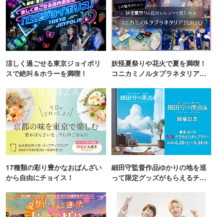
涼しく過ごせる東京ジョイポリ
妖怪夏祭りや花火で夏を満喫！
スで絶叫＆ホラーを満喫！
コニカミノルタプラネタリア
TOKYO
17種類の彩り豊かなおばんざい
細田守監督作品ゆかりの地を巡
から自由にチョイス！
って限定グッズがもらえるチャ
ンス！