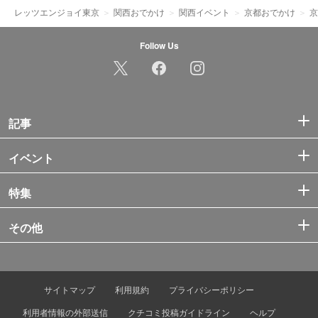
レッツエンジョイ東京
関西おでかけ
関西イベント
京都おでかけ
京
Follow Us
記事
イベント
特集
その他
サイトマップ
利用規約
プライバシーポリシー
利用者情報の外部送信
クチコミ投稿ガイドライン
ヘルプ