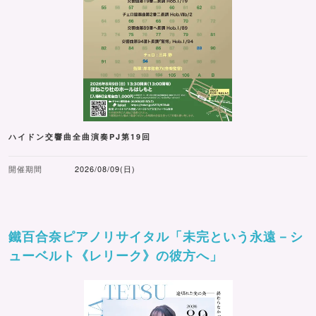
ハイドン交響曲全曲演奏PJ第19回
開催期間
2026/08/09(日)
鐵百合奈ピアノリサイタル「未完という永遠－シ
ューベルト《レリーク》の彼方へ」