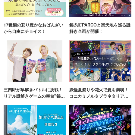
17種類の彩り豊かなおばんざい
錦糸町PARCOと楽天地を巡る謎
から自由にチョイス！
解き企画が開催！
三四郎が早解きバトルに挑戦！
妖怪夏祭りや花火で夏を満喫！
リアル謎解きゲームの舞台"錦糸
コニカミノルタプラネタリア
町PARCO・楽天地"を巡る！
TOKYO