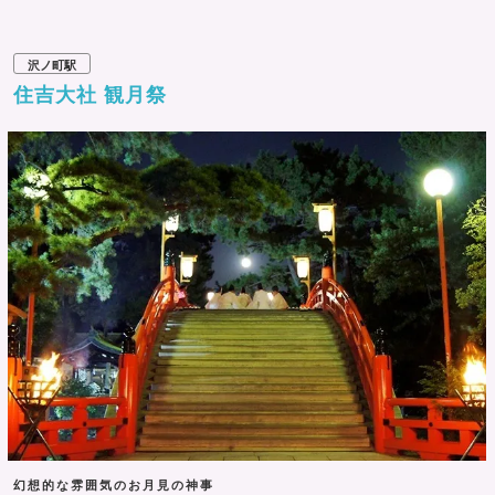
沢ノ町駅
住吉大社 観月祭
幻想的な雰囲気のお月見の神事