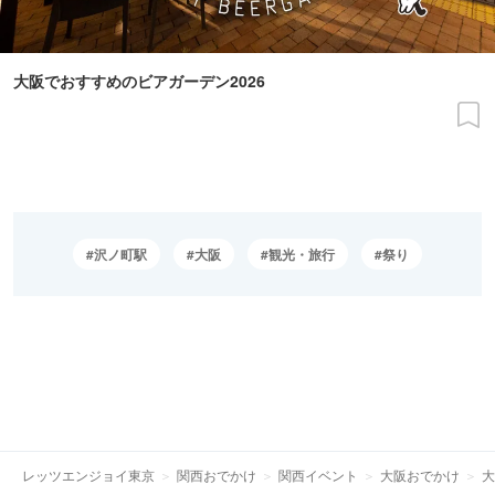
大阪でおすすめのビアガーデン2026
沢ノ町駅
大阪
観光・旅行
祭り
レッツエンジョイ東京
関西おでかけ
関西イベント
大阪おでかけ
大