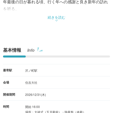
年最後の日が暮れる頃、行く年への感謝と良き新年の訪れ
を祈る。
続きを読む
基本情報
Info
最寄駅
沢ノ町駅
会場
住吉大社
開催期間
2026/12/31(木)
時間
開始 16:00
場所：大祓式（五月殿前）・除夜祭（本殿）