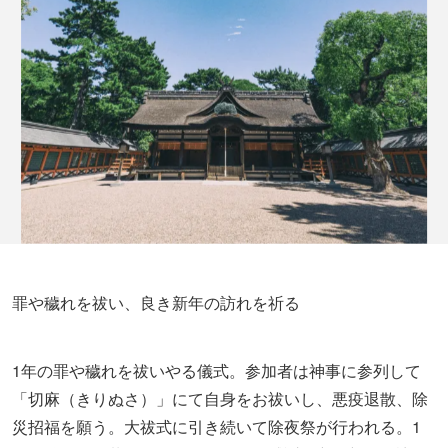
罪や穢れを祓い、良き新年の訪れを祈る
1年の罪や穢れを祓いやる儀式。参加者は神事に参列して
「切麻（きりぬさ）」にて自身をお祓いし、悪疫退散、除
災招福を願う。大祓式に引き続いて除夜祭が行われる。1