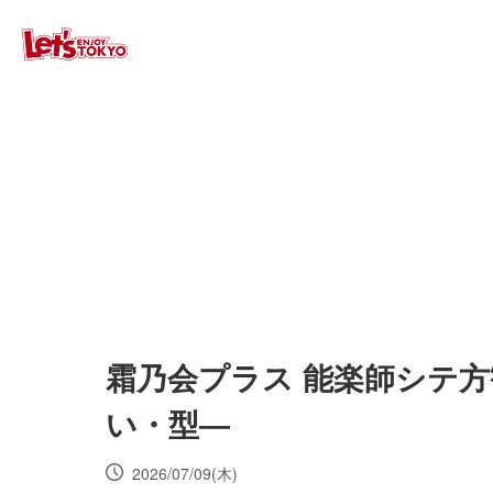
霜乃会プラス 能楽師シテ方
い・型―
2026/07/09(木)