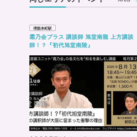
堺筋本町駅
霜乃会プラス 講談師 旭堂南龍 上方講談
師！？『初代旭堂南陵』