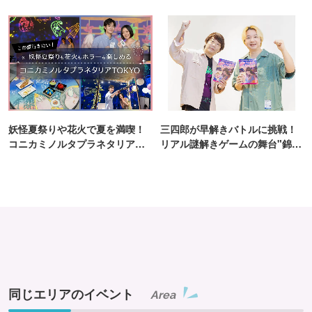
ンス！
妖怪夏祭りや花火で夏を満喫！
三四郎が早解きバトルに挑戦！
コニカミノルタプラネタリア
リアル謎解きゲームの舞台"錦糸
TOKYO
町PARCO・楽天地"を巡る！
同じエリアのイベント
Area