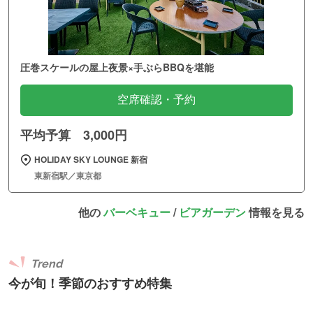
圧巻スケールの屋上夜景×手ぶらBBQを堪能
空席確認・予約
平均予算 3,000円
HOLIDAY SKY LOUNGE 新宿
東新宿駅／東京都
他の
バーベキュー
/
ビアガーデン
情報を見る
Trend
今が旬！季節のおすすめ特集