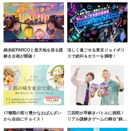
錦糸町PARCOと楽天地を巡る謎
涼しく過ごせる東京ジョイポリ
解き企画が開催！
スで絶叫＆ホラーを満喫！
17種類の彩り豊かなおばんざい
三四郎が早解きバトルに挑戦！
から自由にチョイス！
リアル謎解きゲームの舞台"錦糸
町PARCO・楽天地"を巡る！