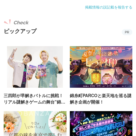
掲載情報の誤記載を報告する
Check
ピックアップ
PR
三四郎が早解きバトルに挑戦！
錦糸町PARCOと楽天地を巡る謎
リアル謎解きゲームの舞台"錦糸
解き企画が開催！
町PARCO・楽天地"を巡る！