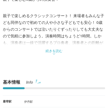
親子で楽しめるクラシックコンサート！ 来場者もみんな子
ども同伴なので初めての人や小さな子どもでも安心！ 0歳
からのコンサートでは泣いたりぐずったりしても大丈夫な
ので気軽に参加しよう。演奏時間はちょうど1時間。しか
も、演奏者は一線で活躍するプロ奏者、演奏者との距離が
とても近いので本格的なクラシック音楽が楽しめる。普段
続きを読む
はなかなか味わえない臨場感をお届け！
基本情報
Info
最寄駅
伊丹駅