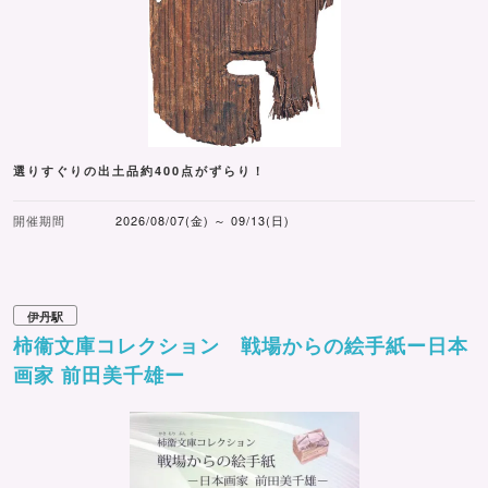
選りすぐりの出土品約400点がずらり！
開催期間
2026/08/07(金) ～ 09/13(日)
伊丹駅
柿衞文庫コレクション 戦場からの絵手紙ー日本
画家 前田美千雄ー