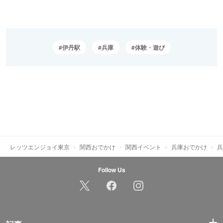
伊丹駅
兵庫
体験・遊び
レッツエンジョイ東京
関西おでかけ
関西イベント
兵庫おでかけ
兵
Follow Us