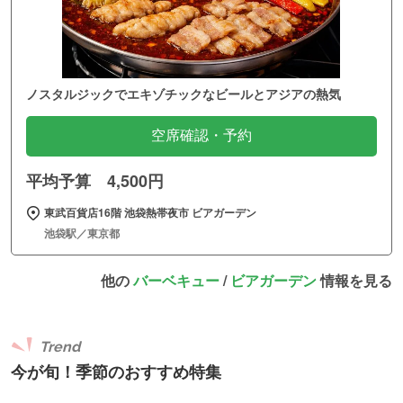
ノスタルジックでエキゾチックなビールとアジアの熱気
空席確認・予約
平均予算 4,500円
東武百貨店16階 池袋熱帯夜市 ビアガーデン
池袋駅／東京都
他の
バーベキュー
/
ビアガーデン
情報を見る
Trend
今が旬！季節のおすすめ特集