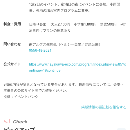
1泊2日のイベント。宿泊日の夜にイベントに参加。小雨開
催。強雨の場合室内プログラムに変更。
料金・費用
日帰り参加 ：大人2,400円 小学生1,800円 幼児500円 ※宿
泊者向けプランの用意あり
問い合わせ
南アルプス生態邑（ヘルシー美里／野鳥公園）
0556-48-2621
公式サイト
https://www.hayakawa-eco.com/program/index.php/view/85?c
ontinue=1#continue
※掲載内容が変更となっている場合があります。最新情報については、会場・
主催者の公式サイト等でご確認ください。
提供：イベントバンク
掲載情報の誤記載を報告する
Check
ピックアップ