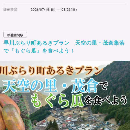
開催期間
2026/07/19(日) ～ 08/23(日)
甲斐岩間駅
早川ぶらり町あるきプラン 天空の里・茂倉集落
で「もぐら瓜」を食べよう！