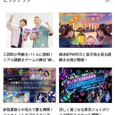
PR
三四郎が早解きバトルに挑戦！
錦糸町PARCOと楽天地を巡る謎
リアル謎解きゲームの舞台"錦糸
解き企画が開催！
町PARCO・楽天地"を巡る！
妖怪夏祭りや花火で夏を満喫！
涼しく過ごせる東京ジョイポリ
コニカミノルタプラネタリア
スで絶叫＆ホラーを満喫！