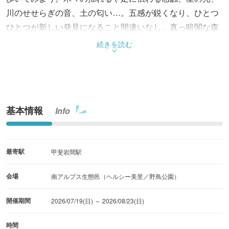
川のせせらぎの音、土の匂い…。五感が鋭くなり、ひとつ
ひとつが新しい発見になること間違いなし。真っ暗闇な森
でも生きものたちは暮らしている。専門的な方法も使いな
続きを読む
がら、夏の夜の生きもの探しにも挑戦してみよう。
基本情報
Info
最寄駅
甲斐岩間駅
会場
南アルプス生態邑（ヘルシー美里／野鳥公園）
開催期間
2026/07/19(日) ～ 2026/08/23(日)
時間