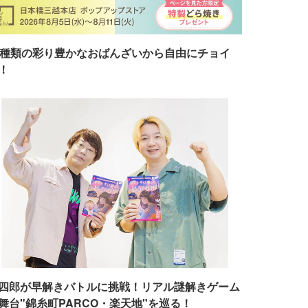
7種類の彩り豊かなおばんざいから自由にチョイ
！
四郎が早解きバトルに挑戦！リアル謎解きゲーム
舞台"錦糸町PARCO・楽天地"を巡る！