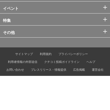
イベント
特集
その他
サイトマップ
利用規約
プライバシーポリシー
利用者情報の外部送信
クチコミ投稿ガイドライン
ヘルプ
お問い合わせ
プレスリリース・情報提供
広告掲載
運営会社
© Tokyo Metro Co., Ltd. & Let’s ENJOY TOKYO, Inc.