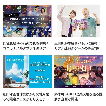
妖怪夏祭りや花火で夏を満喫！
三四郎が早解きバトルに挑戦！
コニカミノルタプラネタリア
リアル謎解きゲームの舞台"錦糸
TOKYO
町PARCO・楽天地"を巡る！
細田守監督作品ゆかりの地を巡
錦糸町PARCOと楽天地を巡る謎
って限定グッズがもらえるチャ
解き企画が開催！
ンス！