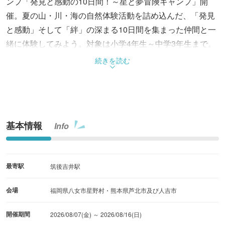
ンプ「発見と感動の10日間！～星と夢冒険キャンプ」開
催。夏の山・川・海の自然体験活動を詰め込んだ、「発見
と感動」そして「絆」の深まる10日間を集まった仲間と一
緒に体験してみよう。対象は小学4年生～中学3年生まで。
続きを読む
基本情報
Info
最寄駅
筑後吉井駅
会場
福岡県八女市星野村・熊本県芦北市及び人吉市
開催期間
2026/08/07(金) ～ 2026/08/16(日)