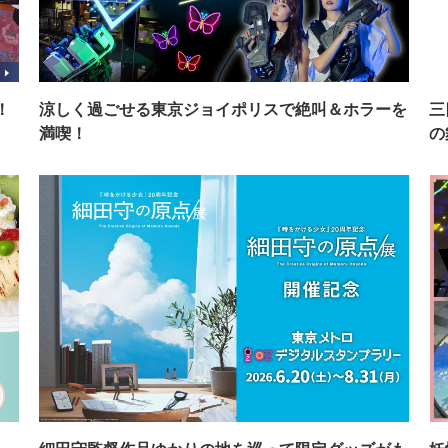
！
涼しく過ごせる東京ジョイポリスで絶叫＆ホラーを
三
満喫！
の