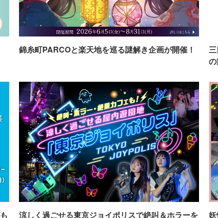
イ
錦糸町PARCOと楽天地を巡る謎解き企画が開催！
三
の
も
涼しく過ごせる東京ジョイポリスで絶叫＆ホラーを
妖