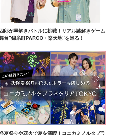
四郎が早解きバトルに挑戦！リアル謎解きゲーム
舞台"錦糸町PARCO・楽天地"を巡る！
怪夏祭りや花火で夏を満喫！コニカミノルタプラ