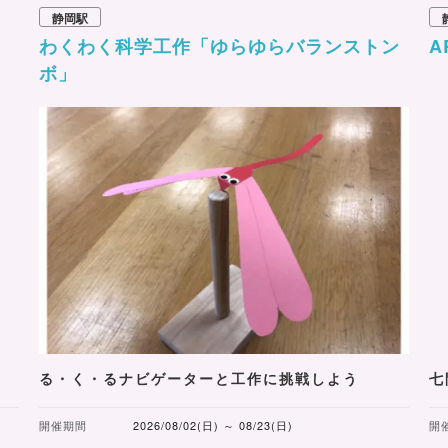
静岡駅
わくわく科学工作「ゆらゆらバランストン
A
ボ」
る・く・るナビゲーターと工作に挑戦しよう
七
開催期間
2026/08/02(日) ～ 08/23(日)
開