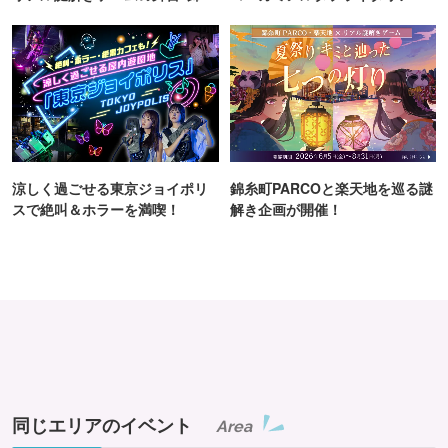
町PARCO・楽天地"を巡る！
TOKYO
涼しく過ごせる東京ジョイポリ
錦糸町PARCOと楽天地を巡る謎
スで絶叫＆ホラーを満喫！
解き企画が開催！
同じエリアのイベント
Area