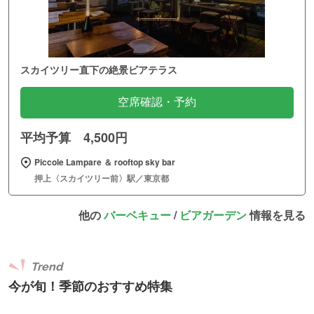
スカイツリー直下の絶景ビアテラス
空席確認・予約
平均予算 4,500円
Piccole Lampare ＆ rooftop sky bar
押上〈スカイツリー前〉駅／東京都
他の
バーベキュー
/
ビアガーデン
情報を見る
Trend
今が旬！季節のおすすめ特集