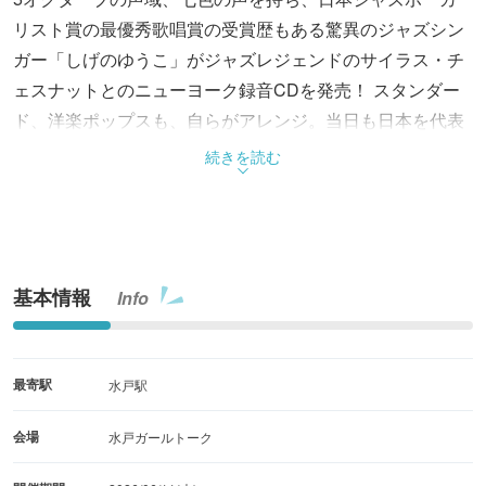
リスト賞の最優秀歌唱賞の受賞歴もある驚異のジャズシン
ガー「しげのゆうこ」がジャズレジェンドのサイラス・チ
ェスナットとのニューヨーク録音CDを発売！ スタンダー
ド、洋楽ポップスも、自らがアレンジ。当日も日本を代表
する凄腕ミュージシャン達がサポート。MCの楽しさにも
続きを読む
定評あり。必見・必聴のライブ！しげのゆうこ/vo 生田さ
ち子/p
基本情報
Info
最寄駅
水戸駅
会場
水戸ガールトーク