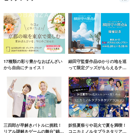
17種類の彩り豊かなおばんざい
細田守監督作品ゆかりの地を巡
から自由にチョイス！
って限定グッズがもらえるチャ
ンス！
三四郎が早解きバトルに挑戦！
妖怪夏祭りや花火で夏を満喫！
リアル謎解きゲームの舞台"錦糸
コニカミノルタプラネタリア