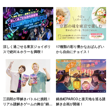
涼しく過ごせる東京ジョイポリ
17種類の彩り豊かなおばんざい
スで絶叫＆ホラーを満喫！
から自由にチョイス！
三四郎が早解きバトルに挑戦！
錦糸町PARCOと楽天地を巡る謎
リアル謎解きゲームの舞台"錦糸
解き企画が開催！
町PARCO・楽天地"を巡る！