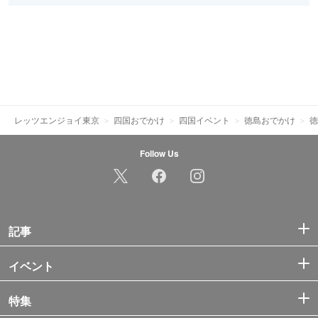
レッツエンジョイ東京
四国おでかけ
四国イベント
徳島おでかけ
徳
Follow Us
記事
イベント
特集