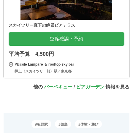
スカイツリー直下の絶景ビアテラス
空席確認・予約
平均予算 4,500円
Piccole Lampare ＆ rooftop sky bar
押上〈スカイツリー前〉駅／東京都
他の
バーベキュー
/
ビアガーデン
情報を見る
板野駅
徳島
体験・遊び