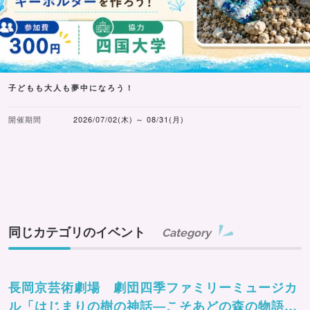
子どもも大人も夢中になろう！
開催期間
2026/07/02(木) ～ 08/31(月)
同じカテゴリのイベント
Category
長岡京芸術劇場 劇団四季ファミリーミュージカ
ル「はじまりの樹の神話―こそあどの森の物語