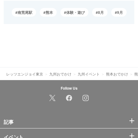
南荒尾駅
熊本
体験・遊び
8月
9月
レッツエンジョイ東京
九州おでかけ
九州イベント
熊本おでかけ
熊
Follow Us
記事
イベント