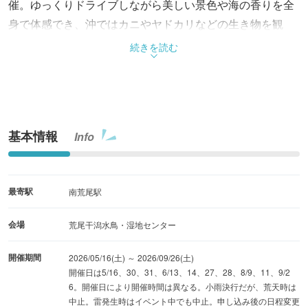
催。ゆっくりドライブしながら美しい景色や海の香りを全
身で体感でき、沖ではカニやヤドカリなどの生き物を観
察、触れ合うこともできる。砂質の荒尾干潟だからこそ体
続きを読む
験できるアクティビティ。事前予約制。(4/14より申し込み
開始)※小学生以下は保護者同伴
基本情報
Info
最寄駅
南荒尾駅
会場
荒尾干潟水鳥・湿地センター
開催期間
2026/05/16(土) ～ 2026/09/26(土)
開催日は5/16、30、31、6/13、14、27、28、8/9、11、9/2
6。開催日により開催時間は異なる。小雨決行だが、荒天時は
中止。雷発生時はイベント中でも中止。申し込み後の日程変更