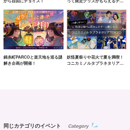
から自由にチョイス！
って限定グッズがもらえるチャ
ンス！
錦糸町PARCOと楽天地を巡る謎
妖怪夏祭りや花火で夏を満喫！
解き企画が開催！
コニカミノルタプラネタリア
TOKYO
同じカテゴリのイベント
Category