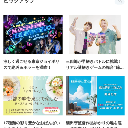
ピックアップ
PR
涼しく過ごせる東京ジョイポリ
三四郎が早解きバトルに挑戦！
スで絶叫＆ホラーを満喫！
リアル謎解きゲームの舞台"錦糸
町PARCO・楽天地"を巡る！
17種類の彩り豊かなおばんざい
細田守監督作品ゆかりの地を巡