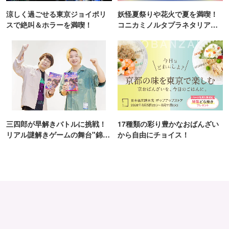
涼しく過ごせる東京ジョイポリ
妖怪夏祭りや花火で夏を満喫！
スで絶叫＆ホラーを満喫！
コニカミノルタプラネタリア
TOKYO
三四郎が早解きバトルに挑戦！
17種類の彩り豊かなおばんざい
リアル謎解きゲームの舞台"錦糸
から自由にチョイス！
町PARCO・楽天地"を巡る！