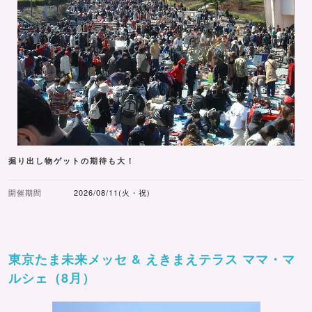
掘り出し物ゲットの期待も大！
開催期間
2026/08/11(火・祝)
東京たま未来メッセ & えきまえテラス ママ・マ
ルシェ（8月）