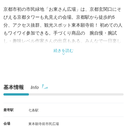
京都市初の市民緑地「お東さん広場」は、京都玄関口にそ
びえる京都タワーも丸見えの会場。京都駅から徒歩約5
分、アクセス抜群、観光スポット東本願寺前！ 初めての人
もワイワイ参加できる。手づくり商品の 腕自慢・腕試
し・趣味レベル作家さんの出店もある。みんなで一日楽し
もう。
続きを読む
基本情報
Info
最寄駅
七条駅
会場
東本願寺前市民広場