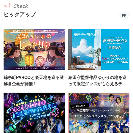
Check
ピックアップ
PR
錦糸町PARCOと楽天地を巡る謎
細田守監督作品ゆかりの地を巡
解き企画が開催！
って限定グッズがもらえるチャ
ンス！