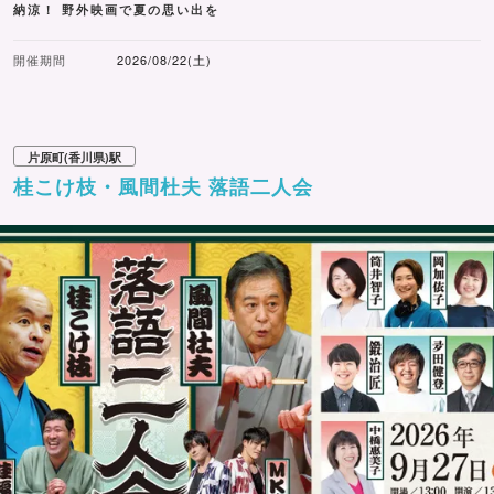
納涼！ 野外映画で夏の思い出を
開催期間
2026/08/22(土)
片原町(香川県)駅
桂こけ枝・風間杜夫 落語二人会