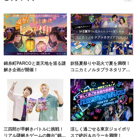
錦糸町PARCOと楽天地を巡る謎
妖怪夏祭りや花火で夏を満喫！
解き企画が開催！
コニカミノルタプラネタリア
TOKYO
三四郎が早解きバトルに挑戦！
涼しく過ごせる東京ジョイポリ
リアル謎解きゲームの舞台"錦糸
スで絶叫＆ホラーを満喫！