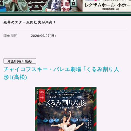
銀幕のスター風間杜夫が来高！
開催期間
2026/09/27(日)
片原町(香川県)駅
チャイコフスキー・バレエ劇場 ｢くるみ割り人
形｣(高松)