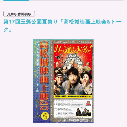
片原町(香川県)駅
第17回玉藻公園夏祭り「高松城映画上映会&トー
ク」