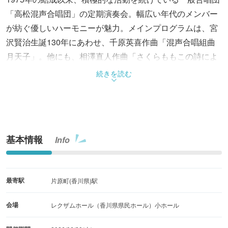
「高松混声合唱団」の定期演奏会。幅広い年代のメンバー
が紡ぐ優しいハーモニーが魅力。メインプログラムは、宮
沢賢治生誕130年にあわせ、千原英喜作曲「混声合唱組曲
月天子」。他にも、相澤直人作曲「さくらももこの詩によ
る無伴奏混声合唱曲集「ぜんぶ ここに」や「童謡・唱歌で
続きを読む
紡ぐ日本の四季」など。合唱好きの人はもちろん、初心者
も楽しめる演奏会。
基本情報
Info
最寄駅
片原町(香川県)駅
会場
レクザムホール（香川県県民ホール）小ホール