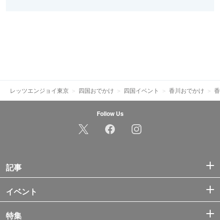
レッツエンジョイ東京
四国おでかけ
四国イベント
香川おでかけ
香
Follow Us
記事
イベント
特集