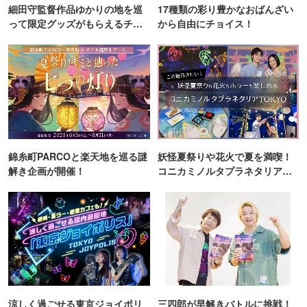
細田守監督作品ゆかりの地を巡
17種類の彩り豊かなおばんざい
って限定グッズがもらえるチャ
から自由にチョイス！
ンス！
錦糸町PARCOと楽天地を巡る謎
妖怪夏祭りや花火で夏を満喫！
解き企画が開催！
コニカミノルタプラネタリア
TOKYO
涼しく過ごせる東京ジョイポリ
三四郎が早解きバトルに挑戦！