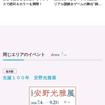
スで絶叫＆ホラーを満喫！
リアル謎解きゲームの舞台"錦糸
町PARCO・楽天地"を巡る！
同じエリアのイベント
Area
栃木駅
生誕１００年 安野光雅展