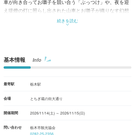
車が向き合ってお囃子を競い合う「ぶっつけ」や、夜を迎
え堤燈の灯に照らし出された山車とお囃子が織りなす幻想
的な世界。2年に一度、栃木市の象徴である蔵造りの街並
続きを読む
みを舞台に、江戸・明治時代に作られた絢爛豪華な江戸型
人形山車が華やかに市内を練り歩く。
基本情報
Info
最寄駅
栃木駅
会場
とちぎ蔵の街大通り
開催期間
2026/11/14(土) ～ 2026/11/15(日)
問い合わせ
栃木市観光協会
0282-25-2356