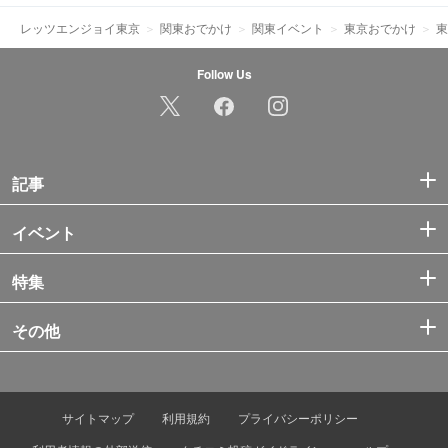
レッツエンジョイ東京
関東おでかけ
関東イベント
東京おでかけ
東
Follow Us
記事
イベント
特集
その他
サイトマップ
利用規約
プライバシーポリシー