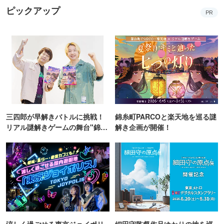
ピックアップ
PR
三四郎が早解きバトルに挑戦！
錦糸町PARCOと楽天地を巡る謎
リアル謎解きゲームの舞台"錦糸
解き企画が開催！
町PARCO・楽天地"を巡る！
涼しく過ごせる東京ジョイポリ
細田守監督作品ゆかりの地を巡