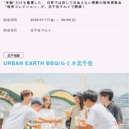
“本物”だけを厳選した、 日常では決して出会えない禁断の怪奇展覧会
「怪奇コレクション」が、北千住マルイで開催！
開催期間
2026/07/17(金) ～ 08/09(日)
開催場所
北千住マルイ
北千住駅
URBAN EARTH BBQ/ルミネ北千住