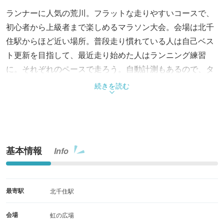
ランナーに人気の荒川。フラットな走りやすいコースで、
初心者から上級者まで楽しめるマラソン大会。会場は北千
住駅からほど近い場所。普段走り慣れている人は自己ベス
ト更新を目指して、最近走り始めた人はランニング練習
に。それぞれのペースで走ろう。自動計測もあるので、タ
イムを測定したい人もこの機会に参加を。主催はUP RUN
続きを読む
実行委員会。
基本情報
Info
最寄駅
北千住駅
会場
虹の広場