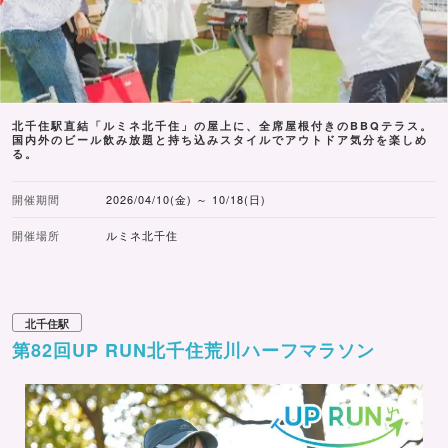
北千住駅直結「ルミネ北千住」の屋上に、全席屋根付きのBBQテラス。
国内外のビール飲み放題と持ち込みスタイルでアウトドア気分を楽しめ
る。
開催期間
2026/04/10(金) ～ 10/18(日)
開催場所
ルミネ北千住
北千住駅
第82回UP RUN北千住荒川ハーフマラソン