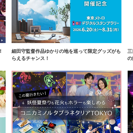
！
細田守監督作品ゆかりの地を巡って限定グッズがも
三
らえるチャンス！
の