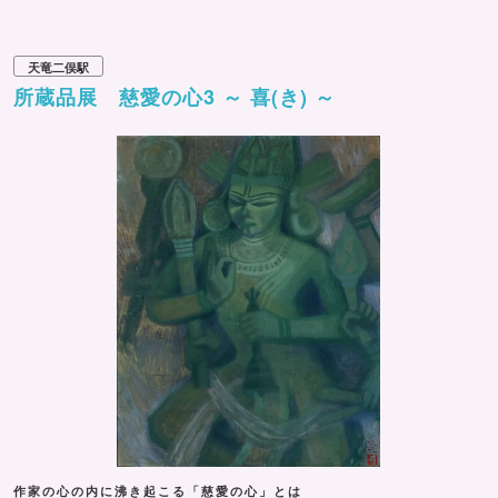
天竜二俣駅
所蔵品展 慈愛の心3 ～ 喜(き) ～
作家の心の内に沸き起こる「慈愛の心」とは