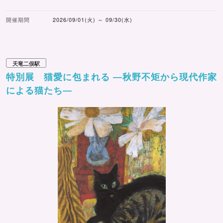
開催期間
2026/09/01(火) ～ 09/30(水)
天竜二俣駅
特別展 猫愛に包まれる ―秋野不矩から現代作家
による猫たち―