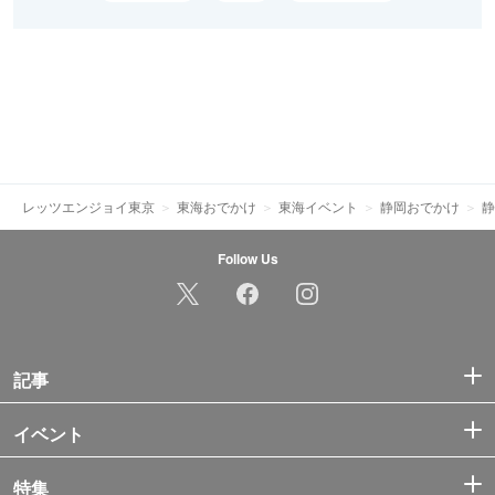
レッツエンジョイ東京
東海おでかけ
東海イベント
静岡おでかけ
静
Follow Us
記事
イベント
特集