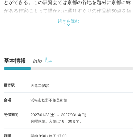
とができる。この展覧会では京都の各地を題材に京都に縁
がある作家によって描かれた選りすぐりの作品約50点を紹
介する。作品からは奥深い京都の風情が感じられ、多種多
続きを読む
様な表情を見せる京都の魅力が堪能できる展覧会。
基本情報
Info
最寄駅
天竜二俣駅
会場
浜松市秋野不矩美術館
開催期間
2027/01/23(土) ～ 2027/03/14(日)
月曜休館。入館は16：30まで。
時間
開始 9:30 / 終了 17:00