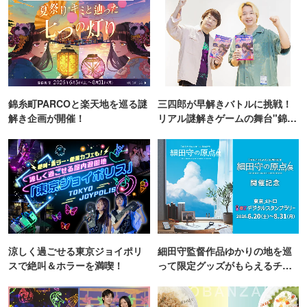
錦糸町PARCOと楽天地を巡る謎
三四郎が早解きバトルに挑戦！
解き企画が開催！
リアル謎解きゲームの舞台"錦糸
町PARCO・楽天地"を巡る！
涼しく過ごせる東京ジョイポリ
細田守監督作品ゆかりの地を巡
スで絶叫＆ホラーを満喫！
って限定グッズがもらえるチャ
ンス！