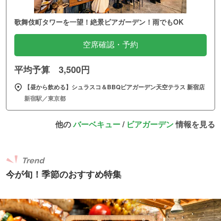
歌舞伎町タワーを一望！絶景ビアガーデン！雨でもOK
空席確認・予約
平均予算 3,500円
【昼から飲める】シュラスコ＆BBQビアガーデン天空テラス 新宿店
新宿駅／東京都
他の
バーベキュー
/
ビアガーデン
情報を見る
Trend
今が旬！季節のおすすめ特集