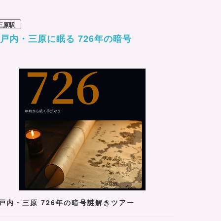
三原駅
戸内・三原に眠る 726年の暗号
戸内・三原 726年の暗号謎解きツアー