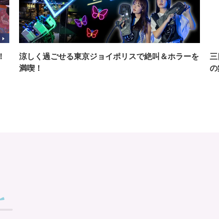
！
涼しく過ごせる東京ジョイポリスで絶叫＆ホラーを
三
満喫！
の