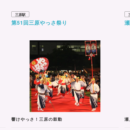
三原駅
第51回三原やっさ祭り
瀬
響けやっさ！三原の鼓動
瀬